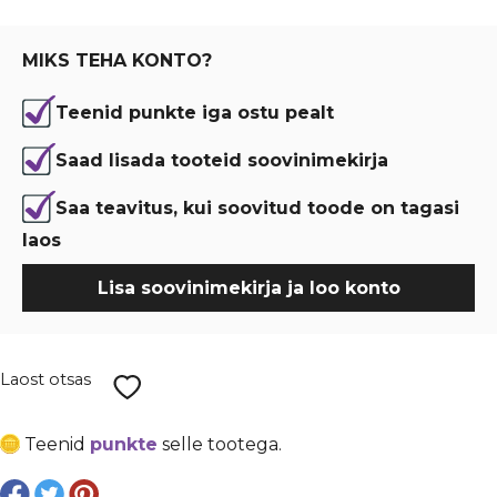
oli:
is:
€ 2,79.
€ 2,09.
MIKS TEHA KONTO?
Teenid punkte iga ostu pealt
Saad lisada tooteid soovinimekirja
Saa teavitus, kui soovitud toode on tagasi
laos
Lisa soovinimekirja ja loo konto
Laost otsas
Teenid
punkte
selle tootega.