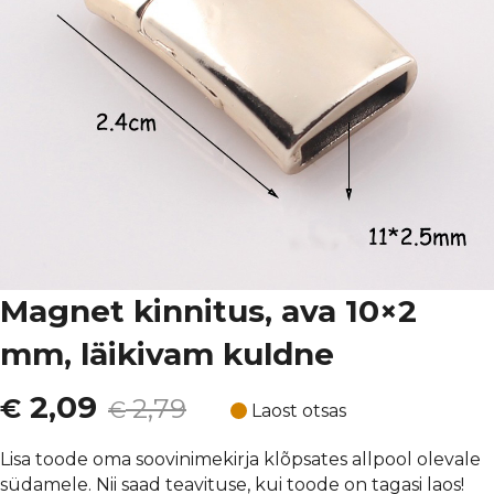
Magnet kinnitus, ava 10×2
mm, läikivam kuldne
Algne
Current
2,09
€
2,79
€
Laost otsas
hind
price
Lisa toode oma soovinimekirja klõpsates allpool olevale
südamele. Nii saad teavituse, kui toode on tagasi laos!