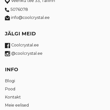
Veeriku tee 33, Tallinn
5076078
info@coolcrystal.ee
JÄLGI MEID
Coolcrystal.ee
@coolcrystal.ee
INFO
Blogi
Pood
Kontakt
Meie eelised