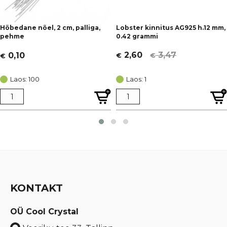
Hõbedane nõel, 2 cm, palliga,
Lobster kinnitus AG925 h.12 mm,
pehme
0.42 grammi
3,47
2,60
0,10
€
€
€
Algne
Current
hind
price
Laos: 100
Laos: 1
oli:
is:
€ 3,47.
€ 2,60.
KONTAKT
OÜ Cool Crystal