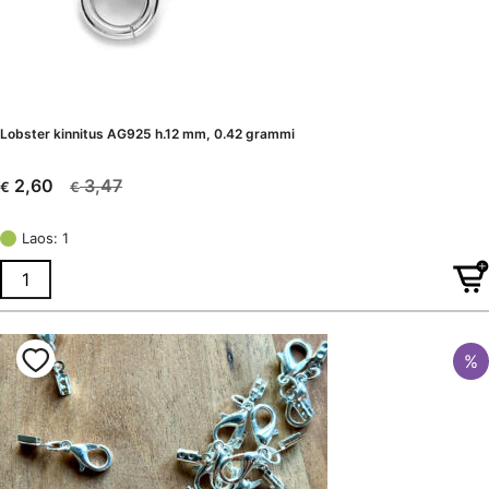
Lobster kinnitus AG925 h.12 mm, 0.42 grammi
3,47
2,60
€
€
Algne
Current
hind
price
Laos: 1
oli:
is:
€ 3,47.
€ 2,60.
%