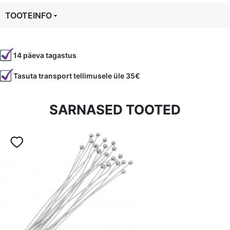
1mm
TOOTEINFO
kogus
Tootekood
5504
14 päeva tagastus
Tasuta transport tellimusele üle 35€
SARNASED TOOTED