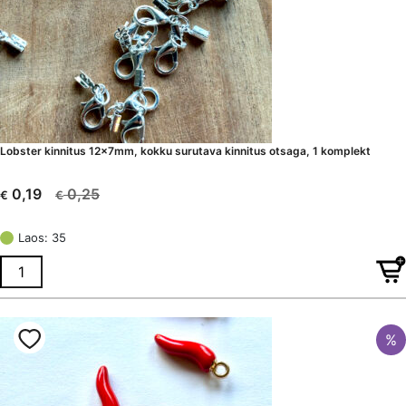
Lobster kinnitus 12x7mm, kokku surutava kinnitus otsaga, 1 komplekt
0,25
0,19
€
€
Algne
Current
hind
price
Laos: 35
oli:
is:
€ 0,25.
€ 0,19.
%