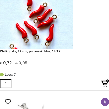
Chilli ripats, 22 mm, punane-kuldne, 1 tükk
0,95
0,72
€
€
Algne
Current
hind
price
Laos: 7
oli:
is:
€ 0,95.
€ 0,72.
%