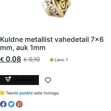
Kuldne metallist vahedetail 7×6
mm, auk 1mm
Algne
Current
0,08
€
0,10
€
Laos: 1
hind
price
oli:
is:
Kuldne
LISA KORVI
metallist
€ 0,10.
€ 0,08.
vahedetail
Teenid
punkte
selle tootega.
7x6
mm,
auk