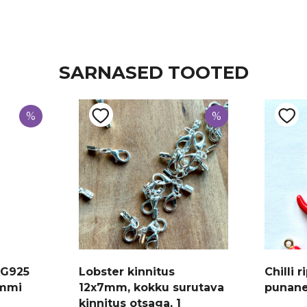
SARNASED TOOTED
%
%
AG925
Lobster kinnitus
Chilli 
ammi
12x7mm, kokku surutava
punane
kinnitus otsaga, 1