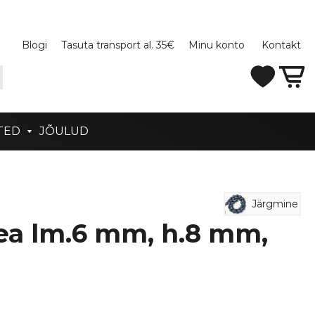
Blogi
Tasuta transport al. 35€
Minu konto
Kontakt
TED
JÕULUD
Järgmine
pea lm.6 mm, h.8 mm,