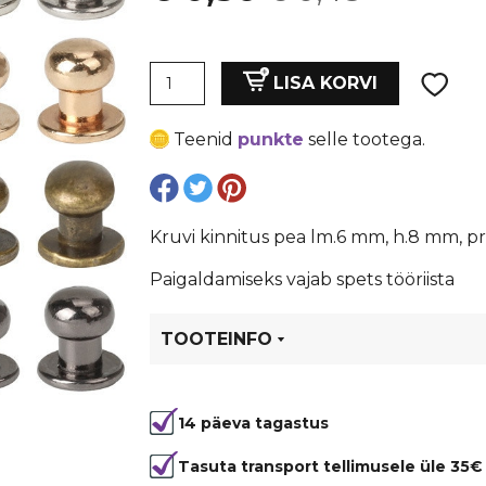
hind
price
Kruvi
oli:
is:
LISA KORVI
kinnitus
pea
€ 0,48.
€ 0,36.
Teenid
punkte
selle tootega.
lm.6
mm,
h.8
mm,
Kruvi kinnitus pea lm.6 mm, h.8 mm, p
pruun
metall
Paigaldamiseks vajab spets tööriista
kogus
TOOTEINFO
Tootekood
80654
14 päeva tagastus
Tasuta transport tellimusele üle 35€