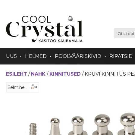
UUS
HELMED
POOLVÄÄRISKIVID
RIPATSID
ESILEHT
/
NAHK
/
KINNITUSED
/ KRUVI KINNITUS PE
Eelmine