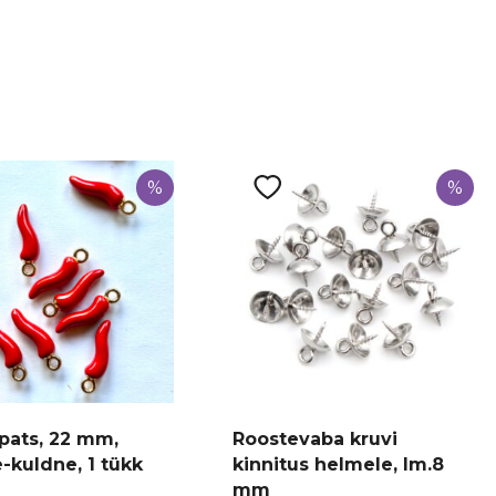
%
%
ripats, 22 mm,
Roostevaba kruvi
-kuldne, 1 tükk
kinnitus helmele, lm.8
mm