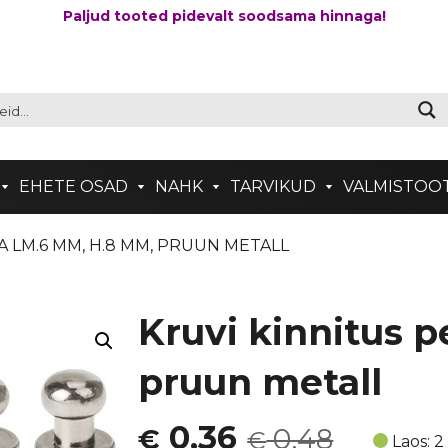
Paljud tooted pidevalt soodsama hinnaga!
EHETE OSAD
NAHK
TARVIKUD
VALMISTOO
A LM.6 MM, H.8 MM, PRUUN METALL
Kruvi kinnitus 
pruun metall
Algne
Current
0,36
0,48
€
€
Laos: 2