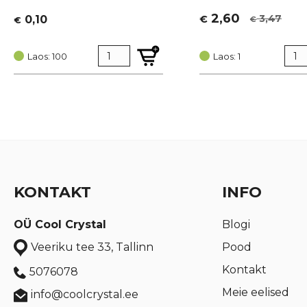
2,60
3,47
0,10
€
€
€
Algne
Current
hind
price
Laos: 100
oli:
is:
Laos: 1
€ 3,47.
€ 2,60.
KONTAKT
INFO
OÜ Cool Crystal
Blogi
Pood
Veeriku tee 33, Tallinn
Kontakt
5076078
Meie eelised
info@coolcrystal.ee