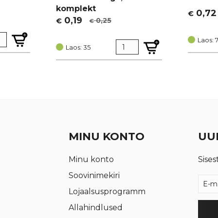
komplekt
0,72
€
Algne
Curren
0,19
0,25
€
€
Algne
Current
hind
price
hind
price
oli:
is:
Laos: 
oli:
is:
Laos: 35
€ 0,95.
€ 0,72.
€ 0,25.
€ 0,19.
MINU KONTO
UUD
Minu konto
Sises
Soovinimekiri
Lojaalsusprogramm
Allahindlused