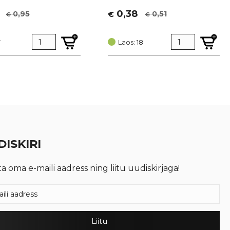
0,38
0,95
0,51
€
€
€
t
Algne
Current
hind
price
7
oli:
is:
Laos: 18
€ 0,51.
€ 0,38.
ISKIRI
ta oma e-maili aadress ning liitu uudiskirjaga!