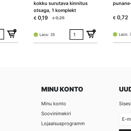
kokku surutava kinnitus
punane-
otsaga, 1 komplekt
0,72
0,19
0,25
€
€
€
Algne
Current
Algne
Current
hind
price
hind
price
oli:
is:
Laos: 
oli:
is:
Laos: 35
€ 0,95.
€ 0,72.
€ 0,25.
€ 0,19.
MINU KONTO
UUD
Minu konto
Sises
Soovinimekiri
Lojaalsusprogramm