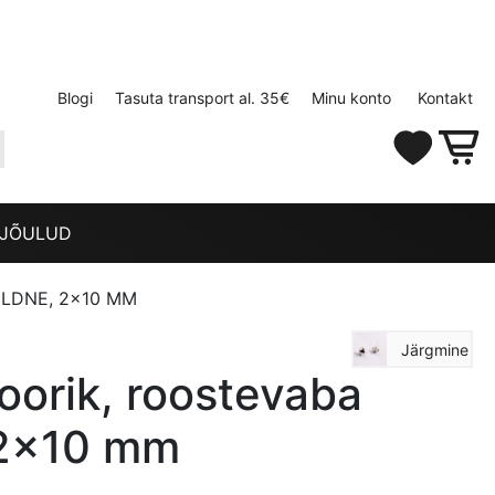
Blogi
Tasuta transport al. 35€
Minu konto
Kontakt
JÕULUD
LDNE, 2×10 MM
Järgmine
oorik, roostevaba
 2×10 mm