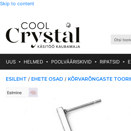
Skip to content
UUS
HELMED
POOLVÄÄRISKIVID
RIPATSID
E
/
/
ESILEHT
EHETE OSAD
KÕRVARÕNGASTE TOORI
Eelmine