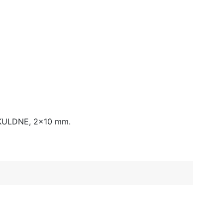
s KULDNE, 2×10 mm.