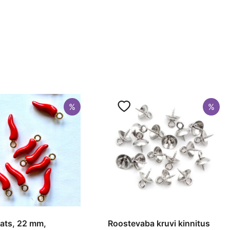
ed
%
%
ipats, 22 mm,
Roostevaba kruvi kinnitus