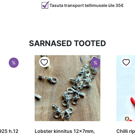
Tasuta transport tellimusele üle 35€
Materjal
metall
Tüüp
kõrva peals
SARNASED TOOTED
%
%
925 h.12
Lobster kinnitus 12x7mm,
Chilli r