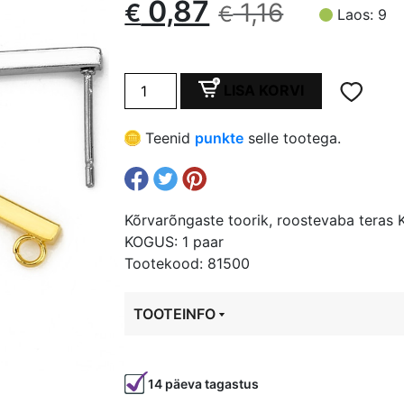
Algne
Current
0,87
1,16
€
€
Laos: 9
hind
price
Kõrvarõngaste
oli:
is:
LISA KORVI
toorik,
roostevaba
€ 1,16.
€ 0,87.
Teenid
punkte
selle tootega.
teras
KULDNE,
2x10
mm
Kõrvarõngaste toorik, roostevaba tera
kogus
KOGUS: 1 paar
Tootekood: 81500
TOOTEINFO
Tootekood
81500
14 päeva tagastus
Värvus
Kuldne