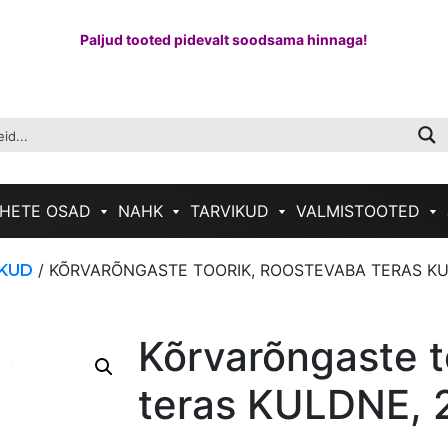
Paljud tooted pidevalt soodsama hinnaga!
HETE OSAD
NAHK
TARVIKUD
VALMISTOOTED
/ KÕRVARÕNGASTE TOORIK, ROOSTEVABA TERAS KU
KUD
Kõrvarõngaste t
teras KULDNE,