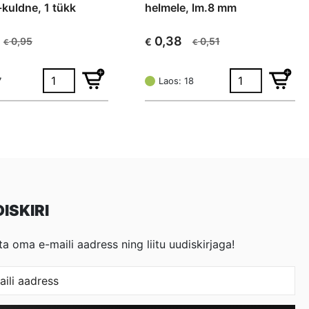
kuldne, 1 tükk
helmele, lm.8 mm
0,38
0,95
0,51
€
€
€
Algne
Current
hind
price
oli:
is:
7
Laos: 18
€ 0,51.
€ 0,38.
ISKIRI
ta oma e-maili aadress ning liitu uudiskirjaga!