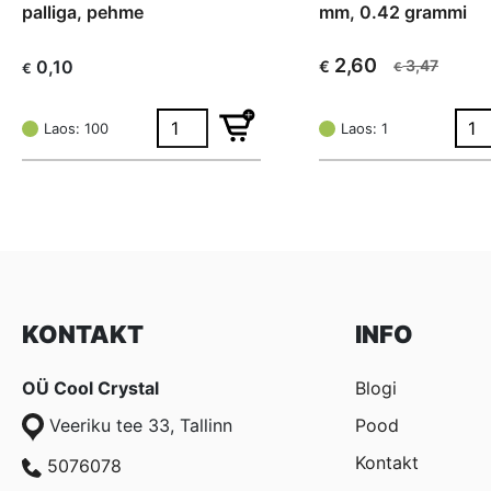
palliga, pehme
mm, 0.42 grammi
2,60
0,10
3,47
€
€
€
Algne
Current
hind
price
oli:
is:
Laos: 100
Laos: 1
€ 3,47.
€ 2,60.
KONTAKT
INFO
OÜ Cool Crystal
Blogi
Veeriku tee 33, Tallinn
Pood
Kontakt
5076078