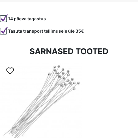
Tootekood
80306
14 päeva tagastus
Värvus
Hõbedane
Tasuta transport tellimusele üle 35€
Materjal
metall
Tüüp
klips
SARNASED TOOTED