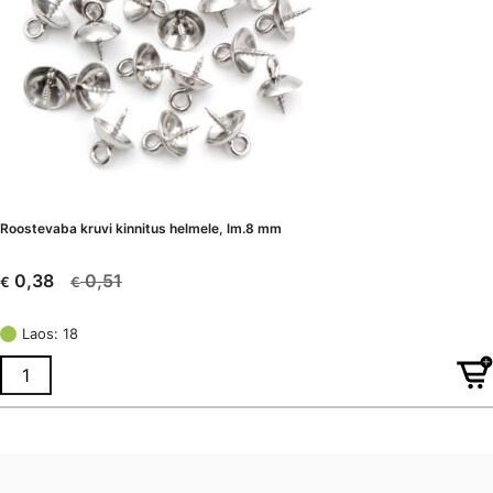
Roostevaba kruvi kinnitus helmele, lm.8 mm
0,51
0,38
€
€
Algne
Current
hind
price
Laos: 18
oli:
is:
€ 0,51.
€ 0,38.