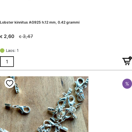
Lobster kinnitus AG925 h.12 mm, 0.42 grammi
3,47
2,60
€
€
Algne
Current
hind
price
Laos: 1
oli:
is:
€ 3,47.
€ 2,60.
%