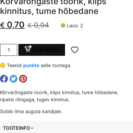
Kõrvarõngaste toorik, klips
kinnitus, tume hõbedane
Algne
Current
0,70
€
0,94
€
Laos: 2
hind
price
oli:
is:
Kõrvarõngaste
LISA KORVI
toorik,
€ 0,94.
€ 0,70.
klips
Teenid
punkte
selle tootega.
kinnitus,
tume
hõbedane
kogus
Kõrvarõngaste toorik, klips kinnitus, tume hõbedane,
ripatsi rõngaga, tugev kinnitus.
Sobib ilma auguta kandjale.
TOOTEINFO