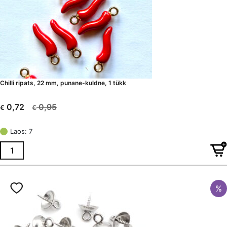
Chilli ripats, 22 mm, punane-kuldne, 1 tükk
0,95
0,72
€
€
Algne
Current
hind
price
Laos: 7
oli:
is:
€ 0,95.
€ 0,72.
%