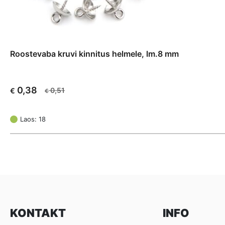
Roostevaba kruvi kinnitus helmele, lm.8 mm
0,38
0,51
€
€
Algne
Current
hind
price
oli:
is:
Laos: 18
€ 0,51.
€ 0,38.
KONTAKT
INFO