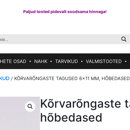
Paljud tooted pidevalt soodsama hinnaga!
HETE OSAD
NAHK
TARVIKUD
VALMISTOOTED
/ KÕRVARÕNGASTE TAGUSED 6×11 MM, HÕBEDASED
KUD
Kõrvarõngaste 
hõbedased