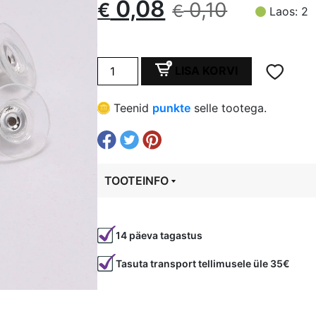
Algne
Current
0,08
0,10
€
€
Laos: 2
hind
price
Kõrvarõngaste
oli:
is:
LISA KORVI
tagused
6x11
€ 0,10.
€ 0,08.
Teenid
punkte
selle tootega.
mm,
hõbedased
kogus
TOOTEINFO
Tootekood
95250
14 päeva tagastus
Värvus
Läbipaistev
Tasuta transport tellimusele üle 35€
Materjal
akrüül
Tüüp
kõrvarõngas