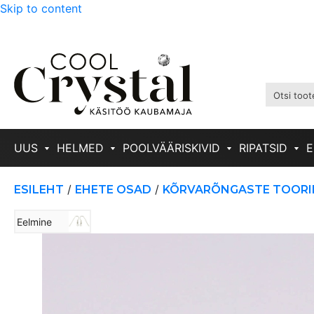
Skip to content
UUS
HELMED
POOLVÄÄRISKIVID
RIPATSID
E
/
/
ESILEHT
EHETE OSAD
KÕRVARÕNGASTE TOORI
Eelmine