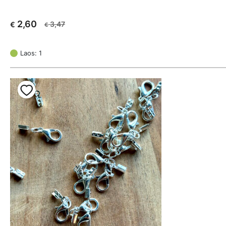
2,60
3,47
€
€
Algne
Current
hind
price
oli:
is:
Laos: 1
€ 3,47.
€ 2,60.