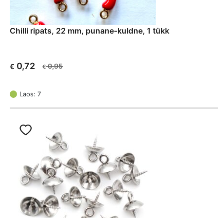
Chilli ripats, 22 mm, punane-kuldne, 1 tükk
0,72
0,95
€
€
Algne
Current
hind
price
oli:
is:
Laos: 7
€ 0,95.
€ 0,72.