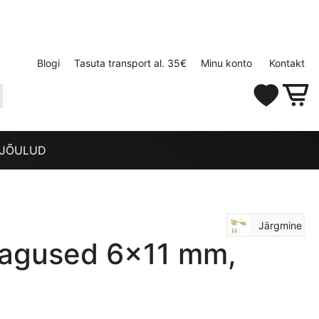
Blogi
Tasuta transport al. 35€
Minu konto
Kontakt
JÕULUD
Järgmine
tagused 6×11 mm,