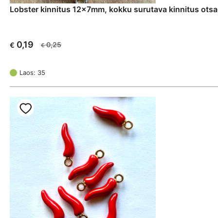
Lobster kinnitus 12x7mm, kokku surutava kinnitus otsa
0,19
0,25
€
€
Algne
Current
hind
price
oli:
is:
Laos: 35
€ 0,25.
€ 0,19.