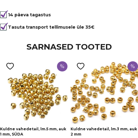
Tootekood
5166
14 päeva tagastus
Värvus
Hall
Kuju
ümmargune
Tasuta transport tellimusele üle 35€
SARNASED TOOTED
%
%
Kuldne vahedetail, lm.5 mm, auk
Kuldne vahedetail, lm.3 mm, auk
1 mm, SÜDA
2 mm