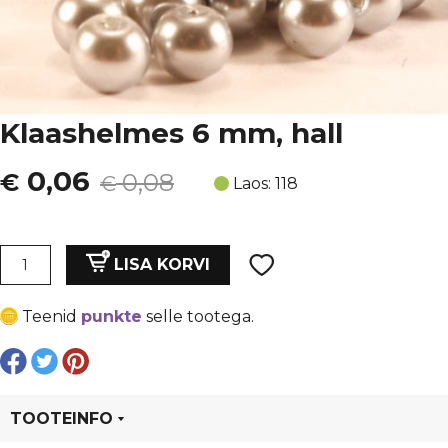
Klaashelmes 6 mm, hall
Algne
Current
0,06
€
0,08
€
Laos: 118
hind
price
oli:
is:
Klaashelmes
LISA KORVI
6
€ 0,08.
€ 0,06.
mm,
Teenid
punkte
selle tootega.
hall
kogus
TOOTEINFO