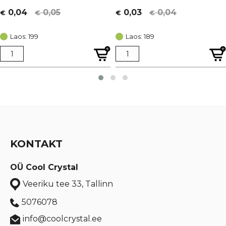
0,05
0,04
0,04
0,03
€
€
€
€
Algne
Current
Algne
Current
hind
price
hind
price
Laos: 199
Laos: 189
oli:
is:
oli:
is:
€ 0,05.
€ 0,04.
€ 0,04.
€ 0,03.
KONTAKT
OÜ Cool Crystal
Veeriku tee 33, Tallinn
5076078
info@coolcrystal.ee