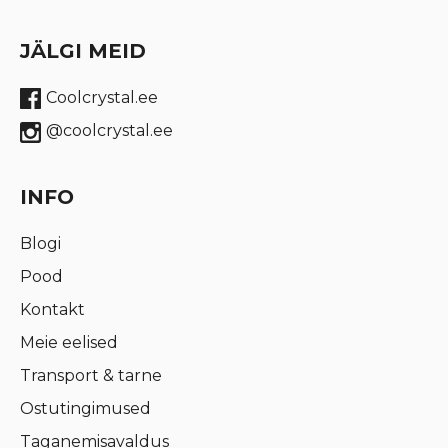
JÄLGI MEID
Coolcrystal.ee
@coolcrystal.ee
INFO
Blogi
Pood
Kontakt
Meie eelised
Transport & tarne
Ostutingimused
Taganemisavaldus