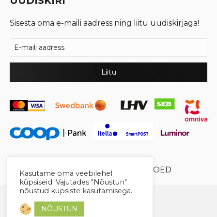
UUDISKIRI
Sisesta oma e-maili aadress ning liitu uudiskirjaga!
© 2026 Cool Crystal OÜ //
XYSUM E-POED
Kasutame oma veebilehel
küpsiseid. Vajutades "Nõustun"
nõustud küpsiste kasutamisega.
NÕUSTUN