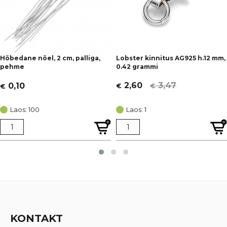
Hõbedane nõel, 2 cm, palliga,
Lobster kinnitus AG925 h.12 mm,
pehme
0.42 grammi
3,47
2,60
0,10
€
€
€
Algne
Current
hind
price
Laos: 100
Laos: 1
oli:
is:
€ 3,47.
€ 2,60.
KONTAKT