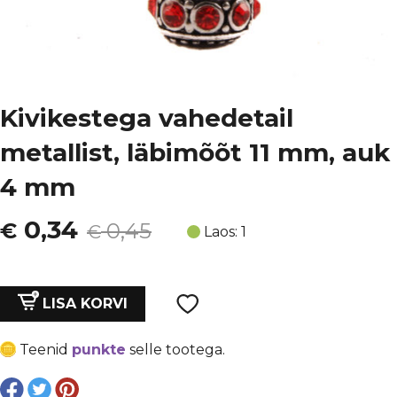
Kivikestega vahedetail
metallist, läbimõõt 11 mm, auk
4 mm
Algne
Current
0,34
€
0,45
€
Laos: 1
hind
price
oli:
is:
Kivikestega
LISA KORVI
vahedetail
€ 0,45.
€ 0,34.
metallist,
Teenid
punkte
selle tootega.
läbimõõt
11