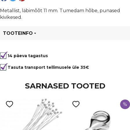
mm,
auk
Metallist, läbimõõt 11 mm. Tumedam hõbe, punased
4
kivikesed.
mm
kogus
TOOTEINFO
Tootekood
5418
14 päeva tagastus
Tasuta transport tellimusele üle 35€
SARNASED TOOTED
%