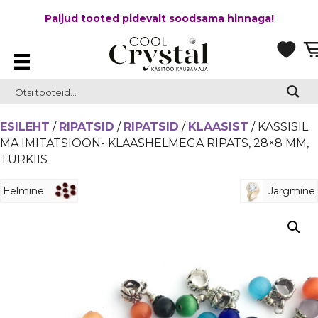
Paljud tooted pidevalt soodsama hinnaga!
ESILEHT
/
RIPATSID
/
RIPATSID
/
KLAASIST
/ KASSISIL
MA IMITATSIOON- KLAASHELMEGA RIPATS, 28×8 MM,
TÜRKIIS
Eelmine
Järgmine