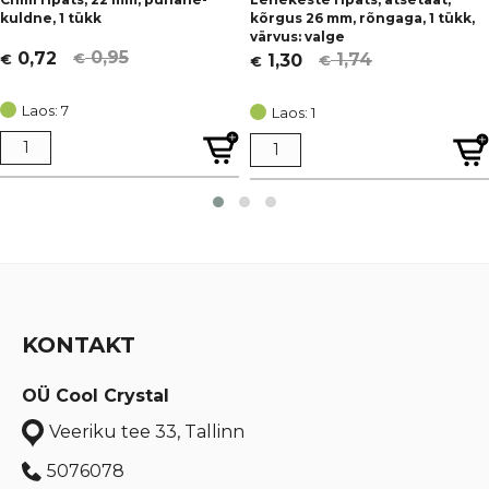
kuldne, 1 tükk
kõrgus 26 mm, rõngaga, 1 tükk,
värvus: valge
0,95
0,72
1,74
1,30
€
€
€
€
Algne
Current
Algne
Current
hind
price
hind
price
Laos: 7
Laos: 1
oli:
is:
oli:
is:
€ 0,95.
€ 0,72.
€ 1,74.
€ 1,30.
KONTAKT
OÜ Cool Crystal
Veeriku tee 33, Tallinn
5076078