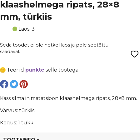
klaashelmega ripats, 28×8
mm, türkiis
Laos: 3
Seda toodet ei ole hetkel laos ja pole seetõttu
saadaval.
Teenid
punkte
selle tootega.
Kassisilma inimatatsioon klaashelmega ripats, 28×8 mm.
Värvus: türkiis
Kogus: 1 tükk
TOOTEINFO