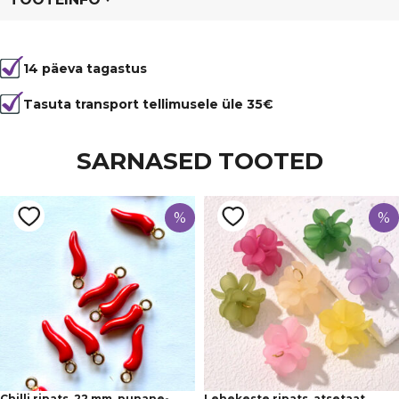
Tootekood
6273
14 päeva tagastus
Värvus
Sinine
Kuju
ümmargune
Tasuta transport tellimusele üle 35€
Materjal
klaas
SARNASED TOOTED
%
%
Chilli ripats, 22 mm, punane-
Lehekeste ripats, atsetaat,