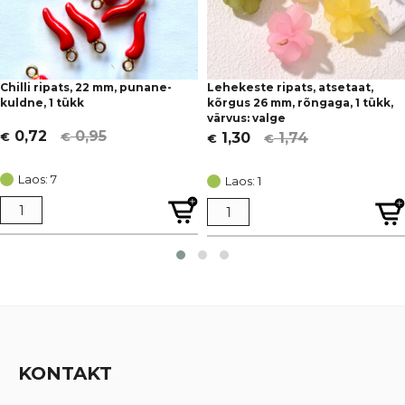
Chilli ripats, 22 mm, punane-
Lehekeste ripats, atsetaat,
kuldne, 1 tükk
kõrgus 26 mm, rõngaga, 1 tükk,
värvus: valge
0,95
0,72
1,74
1,30
€
€
€
€
Algne
Current
Algne
Current
hind
price
hind
price
Laos: 7
Laos: 1
oli:
is:
oli:
is:
€ 0,95.
€ 0,72.
€ 1,74.
€ 1,30.
KONTAKT