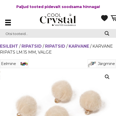
Paljud tooted pidevalt soodsama hinnaga!
ESILEHT
/
RIPATSID
/
RIPATSID
/
KARVANE
/ KARVANE
RIPATS LM.15 MM, VALGE
Eelmine
Järgmine