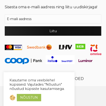
Sisesta oma e-maili aadress ning liitu uudiskirjaga!
© 2026 Cool Crystal OÜ //
XYSUM E-POED
Kasutame oma veebilehel
küpsiseid. Vajutades "Nõustun"
nõustud küpsiste kasutamisega.
NÕUSTUN