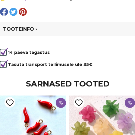
mm,
valge
kogus
TOOTEINFO
Tootekood
20536
14 päeva tagastus
Värvus
Beež
Kuju
ümmargune
Tasuta transport tellimusele üle 35€
Materjal
karv
SARNASED TOOTED
%
%