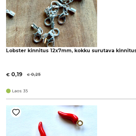
Lobster kinnitus 12x7mm, kokku surutava kinnitu
0,19
0,25
€
€
Algne
Current
hind
price
oli:
is:
Laos: 35
€ 0,25.
€ 0,19.