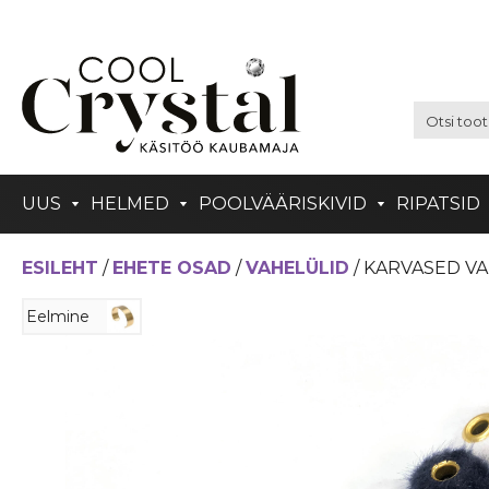
UUS
HELMED
POOLVÄÄRISKIVID
RIPATSID
ESILEHT
/
EHETE OSAD
/
VAHELÜLID
/ KARVASED VA
Eelmine