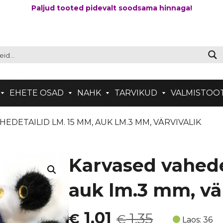
Paljud tooted pidevalt soodsama hinnaga!
EHETE OSAD
NAHK
TARVIKUD
VALMISTOO
HEDETAILID LM. 15 MM, AUK LM.3 MM, VÄRVIVALIK
Karvased vahede
auk lm.3 mm, vä
Algne
Current
1,01
1,35
€
€
Laos: 36