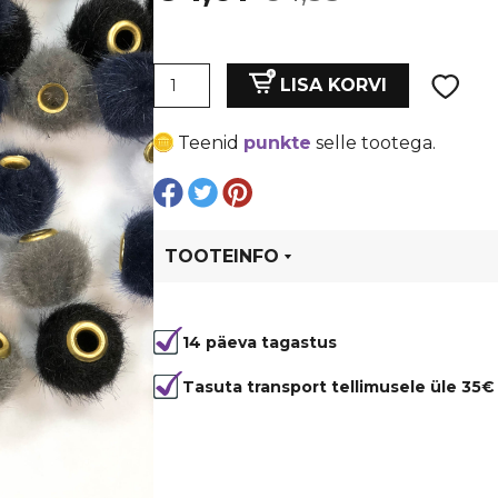
hind
price
Karvased
oli:
is:
LISA KORVI
vahedetailid
lm.
€ 1,35.
€ 1,01.
Teenid
punkte
selle tootega.
15
mm,
auk
lm.3
mm,
TOOTEINFO
värvivalik
kogus
Tootekood
6745
14 päeva tagastus
Tasuta transport tellimusele üle 35€