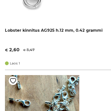
Lobster kinnitus AG925 h.12 mm, 0.42 grammi
2,60
3,47
€
€
Algne
Current
hind
price
oli:
is:
Laos: 1
€ 3,47.
€ 2,60.