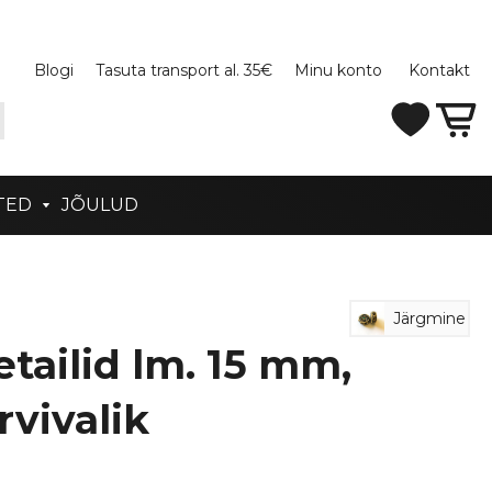
Blogi
Tasuta transport al. 35€
Minu konto
Kontakt
TED
JÕULUD
Järgmine
tailid lm. 15 mm,
rvivalik