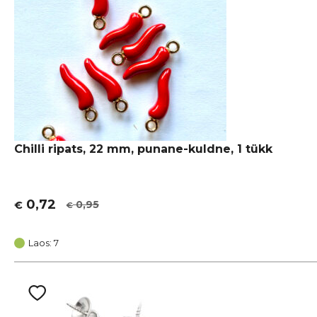
Chilli ripats, 22 mm, punane-kuldne, 1 tükk
0,72
0,95
€
€
Algne
Current
hind
price
oli:
is:
Laos: 7
€ 0,95.
€ 0,72.