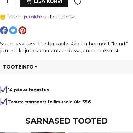
oli:
is:
LISA KORVI
3-
€ 9,00.
€ 6,75.
kordne,
Teenid
punkte
selle tootega.
magnet
kinnitusega,
laius:
6
Suurus vastavalt tellija käele. Käe ümbermõõt “kondi”
mm
juurest kirjuta kommentaaridesse, enne maksmist.
kogus
TOOTEINFO
Tootekood
95847
14 päeva tagastus
Tasuta transport tellimusele üle 35€
SARNASED TOOTED