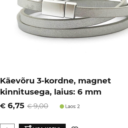
Käevõru 3-kordne, magnet
kinnitusega, laius: 6 mm
Algne
Current
6,75
€
9,00
€
Laos: 2
hind
price
Käevõru