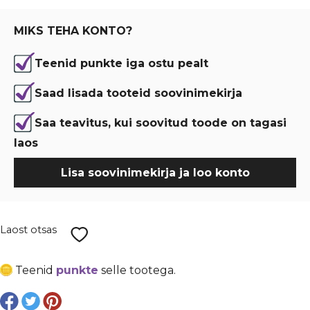
€ 0,10.
€ 0,08.
MIKS TEHA KONTO?
Teenid punkte iga ostu pealt
Saad lisada tooteid soovinimekirja
Saa teavitus, kui soovitud toode on tagasi
laos
Lisa soovinimekirja ja loo konto
Laost otsas
Teenid
punkte
selle tootega.