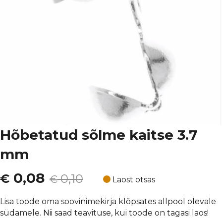
Hõbetatud sõlme kaitse 3.7
mm
Algne
Current
0,08
€
0,10
€
Laost otsas
hind
price
Lisa toode oma soovinimekirja klõpsates allpool olevale
südamele. Nii saad teavituse, kui toode on tagasi laos!
oli:
is: