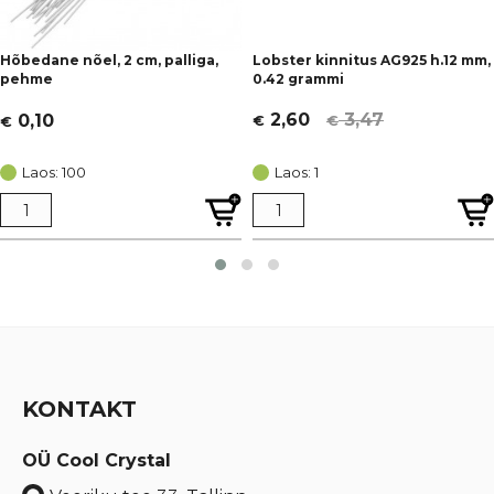
Hõbedane nõel, 2 cm, palliga,
Lobster kinnitus AG925 h.12 mm,
pehme
0.42 grammi
3,47
2,60
0,10
€
€
€
Algne
Current
hind
price
Laos: 100
Laos: 1
oli:
is:
€ 3,47.
€ 2,60.
KONTAKT
OÜ Cool Crystal