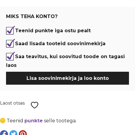
oli:
is:
€ 0,03.
€ 0,02.
MIKS TEHA KONTO?
Teenid punkte iga ostu pealt
Saad lisada tooteid soovinimekirja
Saa teavitus, kui soovitud toode on tagasi
laos
Lisa soovinimekirja ja loo konto
Laost otsas
Teenid
punkte
selle tootega.