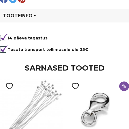
TOOTEINFO
Tootekood
80218
14 päeva tagastus
Värvus
Hõbedane
Tasuta transport tellimusele üle 35€
SARNASED TOOTED
%