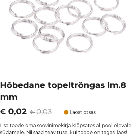
Hõbedane topeltrõngas lm.8
mm
Algne
Current
0,02
€
0,03
€
Laost otsas
hind
price
Lisa toode oma soovinimekirja klõpsates allpool olevale
südamele. Nii saad teavituse, kui toode on tagasi laos!