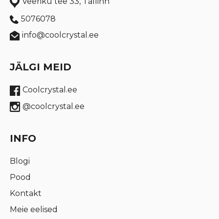
Veeriku tee 33, Tallinn
5076078
info@coolcrystal.ee
JÄLGI MEID
Coolcrystal.ee
@coolcrystal.ee
INFO
Blogi
Pood
Kontakt
Meie eelised