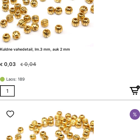
Kuldne vahedetail, lm.3 mm, auk 2 mm
0,04
0,03
€
€
Algne
Current
hind
price
Laos: 189
oli:
is:
€ 0,04.
€ 0,03.
%