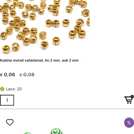
Kuldne metall vahedetail, lm.3 mm, auk 2 mm
0,08
0,06
€
€
Algne
Current
hind
price
Laos: 20
oli:
is:
€ 0,08.
€ 0,06.
%