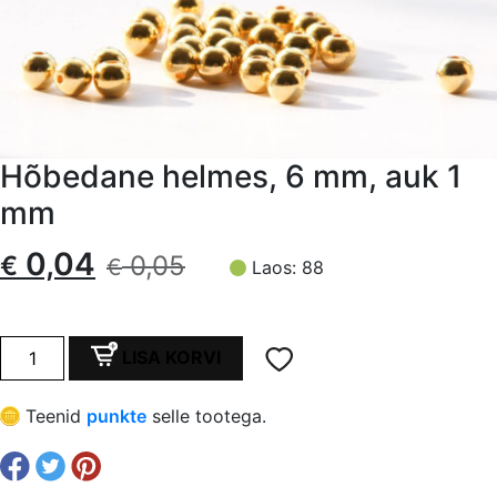
Hõbedane helmes, 6 mm, auk 1
mm
Algne
Current
0,04
€
0,05
€
Laos: 88
hind
price
oli:
is:
Hõbedane
LISA KORVI
helmes,
€ 0,05.
€ 0,04.
6
Teenid
punkte
selle tootega.
mm,
auk
1