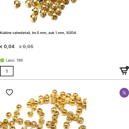
Kuldne vahedetail, lm.5 mm, auk 1 mm, SÜDA
0,05
0,04
€
€
Algne
Current
hind
price
Laos: 199
oli:
is:
€ 0,05.
€ 0,04.
%