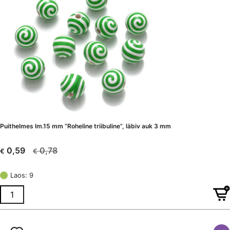
Puithelmes lm.15 mm “Roheline triibuline”, läbiv auk 3 mm
0,78
0,59
€
€
Algne
Current
hind
price
Laos: 9
oli:
is:
€ 0,78.
€ 0,59.