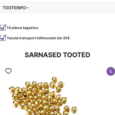
mm
TOOTEINFO
kogus
Tootekood
5724
14 päeva tagastus
Värvus
Hõbedane
Tasuta transport tellimusele üle 35€
Kuju
ümmargune
Tüüp
vahehelmes
SARNASED TOOTED
%