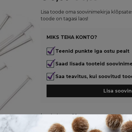
hind
price
Lisa toode oma soovinimekirja klõpsates
toode on tagasi laos!
oli:
is:
€ 0,09.
€ 0,07.
MIKS TEHA KONTO?
Teenid punkte iga ostu pealt
Saad lisada tooteid soovinime
Saa teavitus, kui soovitud too
Lisa soovin
Laost otsas