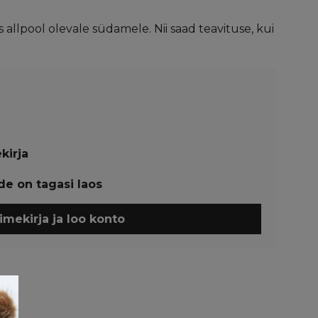
 allpool olevale südamele. Nii saad teavituse, kui
kirja
de on tagasi laos
imekirja ja loo konto