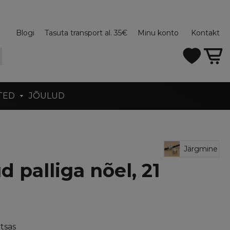
Blogi
Tasuta transport al. 35€
Minu konto
Kontakt
TED
JÕULUD
Järgmine
 palliga nõel, 21
tsas