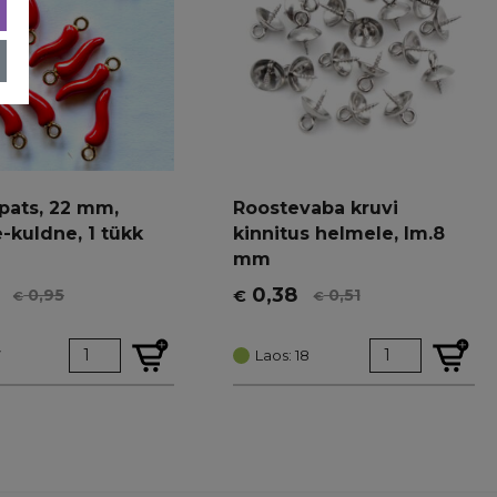
ripats, 22 mm,
Roostevaba kruvi
-kuldne, 1 tükk
kinnitus helmele, lm.8
mm
0,38
0,95
0,51
€
€
€
t
Algne
Current
hind
price
7
oli:
is:
Laos: 18
€ 0,51.
€ 0,38.