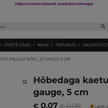
Paljud tooted pidevalt soodsama hinnaga!
EHETE OSAD
NAHK
TARVIKUD
VALMISTOO
UD PALLIGA NÕEL, 21 GAUGE, 5 CM
Hõbedaga kaetud
gauge, 5 cm
Algne
Current
0,07
0,09
€
€
Laost o