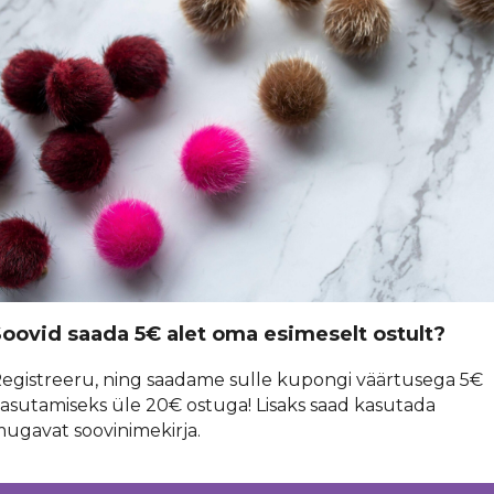
Teenid
punkte
selle tootega.
TOOTEINFO
Tootekood
20701
14 päeva tagastus
Tasuta transport tellimusele üle 35€
oovid saada 5€ alet oma esimeselt ostult?
SARNASED TOOTED
egistreeru, ning saadame sulle kupongi väärtusega 5€
asutamiseks üle 20€ ostuga! Lisaks saad kasutada
ugavat soovinimekirja.
%
%