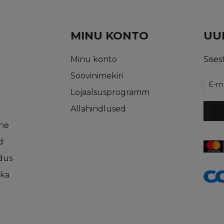
MINU KONTO
UUD
Minu konto
Sises
Soovinimekiri
Lojaalsusprogramm
Allahindlused
rne
d
dus
ika