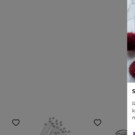
S
R
k
m