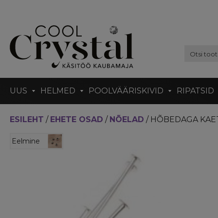
UUS
HELMED
POOLVÄÄRISKIVID
RIPATSID
ESILEHT
/
EHETE OSAD
/
NÕELAD
/ HÕBEDAGA KAET
Eelmine