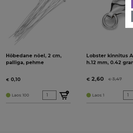
Hõbedane nõel, 2 cm,
Lobster kinnitus 
palliga, pehme
h.12 mm, 0.42 gr
2,60
3,47
0,10
€
€
€
Algne
Current
hind
price
Laos: 100
oli:
is:
Laos: 1
€ 3,47.
€ 2,60.