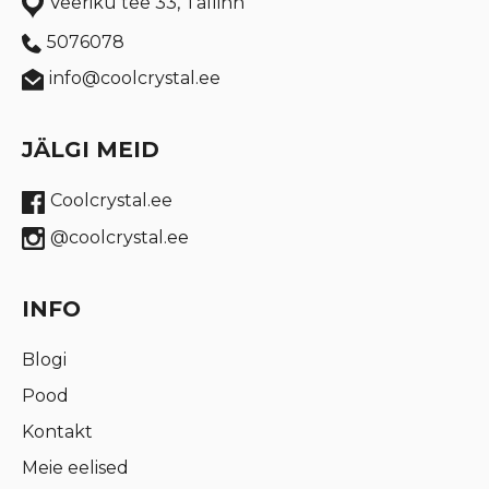
Veeriku tee 33, Tallinn
5076078
info@coolcrystal.ee
JÄLGI MEID
Coolcrystal.ee
@coolcrystal.ee
INFO
Blogi
Pood
Kontakt
Meie eelised