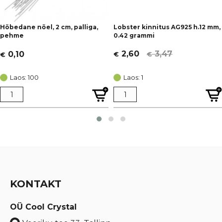
Hõbedane nõel, 2 cm, palliga,
Lobster kinnitus AG925 h.12 mm,
pehme
0.42 grammi
3,47
2,60
0,10
€
€
€
Algne
Current
hind
price
Laos: 100
Laos: 1
oli:
is:
€ 3,47.
€ 2,60.
KONTAKT
OÜ Cool Crystal