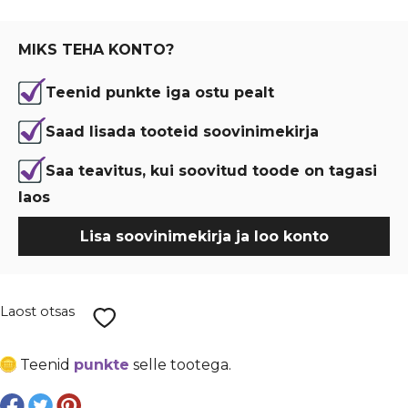
oli:
is:
€ 2,49.
€ 1,87.
MIKS TEHA KONTO?
Teenid punkte iga ostu pealt
Saad lisada tooteid soovinimekirja
Saa teavitus, kui soovitud toode on tagasi
laos
Lisa soovinimekirja ja loo konto
Laost otsas
Teenid
punkte
selle tootega.