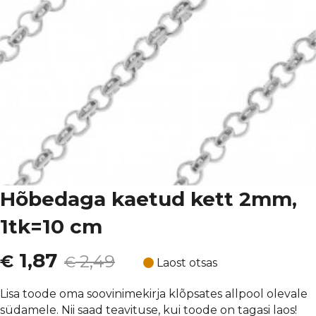
Hõbedaga kaetud kett 2mm,
1tk=10 cm
Algne
Current
1,87
€
2,49
€
Laost otsas
hind
price
Lisa toode oma soovinimekirja klõpsates allpool olevale
südamele. Nii saad teavituse, kui toode on tagasi laos!