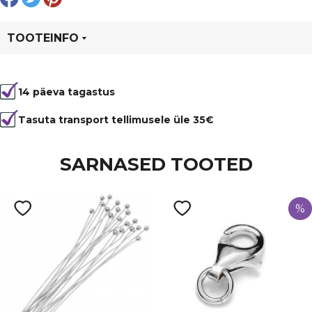
TOOTEINFO
Tootekood
95709
14 päeva tagastus
Värvus
Hõbedane
Materjal
metall
Tasuta transport tellimusele üle 35€
Tüüp
kett
SARNASED TOOTED
%