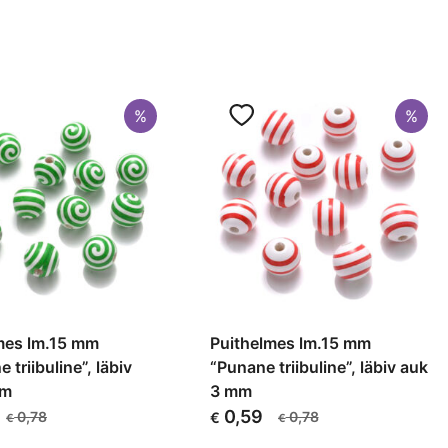
%
%
mes lm.15 mm
Puithelmes lm.15 mm
e triibuline”, läbiv
“Punane triibuline”, läbiv auk
mm
3 mm
0,59
0,78
0,78
€
€
€
Algne
Current