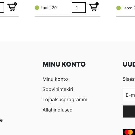
hind
price
hind
price
oli:
is:
Laos: 20
oli:
is:
Laos: 
€ 0,08.
€ 0,06.
€ 0,78.
€ 0,59.
MINU KONTO
UUD
Minu konto
Sises
Soovinimekiri
Lojaalsusprogramm
Allahindlused
ne