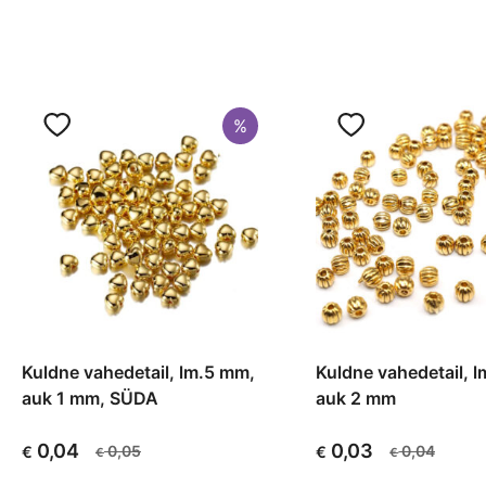
%
Kuldne vahedetail, lm.5 mm,
Kuldne vahedetail, 
auk 1 mm, SÜDA
auk 2 mm
0,04
0,03
0,05
0,04
€
€
€
€
Algne
Current
Algne
Current