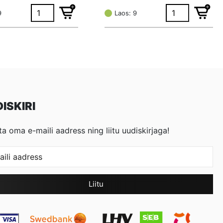
hind
price
oli:
is:
9
Laos: 9
€ 0,78.
€ 0,59.
ISKIRI
ta oma e-maili aadress ning liitu uudiskirjaga!