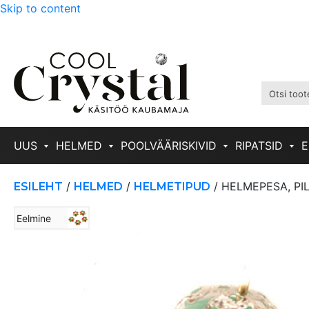
Skip to content
UUS
HELMED
POOLVÄÄRISKIVID
RIPATSID
E
/
/
/ HELMEPESA, PI
ESILEHT
HELMED
HELMETIPUD
Eelmine