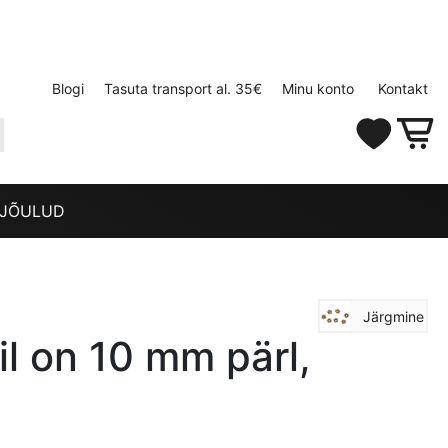
Blogi
Tasuta transport al. 35€
Minu konto
Kontakt
JÕULUD
Järgmine
il on 10 mm pärl,