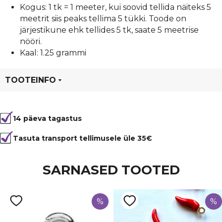
Kogus: 1 tk = 1 meeter, kui soovid tellida näiteks 5
meetrit siis peaks tellima 5 tükki. Toode on
järjestikune ehk tellides 5 tk, saate 5 meetrise
nööri.
Kaal: 1.25 grammi
TOOTEINFO
Tootekood
80922
14 päeva tagastus
Värvus
Punane
Läbimõõt
1 mm
Tasuta transport tellimusele üle 35€
Materjal
vahatatud nöör
SARNASED TOOTED
%
%