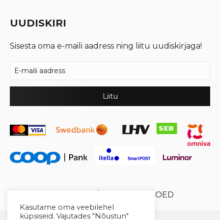
UUDISKIRI
Sisesta oma e-maili aadress ning liitu uudiskirjaga!
© 2026 Cool Crystal OÜ //
XYSUM E-POED
Kasutame oma veebilehel
küpsiseid. Vajutades "Nõustun"