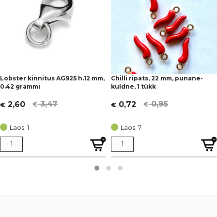
Lobster kinnitus AG925 h.12 mm,
Chilli ripats, 22 mm, punane-
0.42 grammi
kuldne, 1 tükk
3,47
0,95
2,60
0,72
€
€
€
€
Algne
Current
Algne
Current
hind
price
hind
price
Laos: 1
Laos: 7
oli:
is:
oli:
is:
€ 3,47.
€ 2,60.
€ 0,95.
€ 0,72.