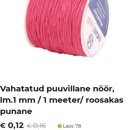
Vahatatud puuvillane nöör,
lm.1 mm / 1 meeter/ roosakas
punane
Algne
Current
0,12
€
0,16
€
Laos: 78