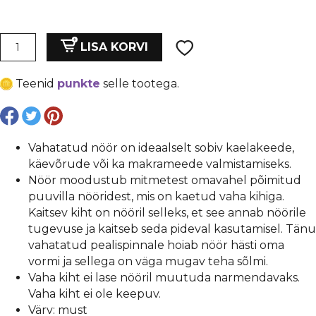
hind
price
oli:
is:
Vahatatud
LISA KORVI
puuvillane
€ 0,16.
€ 0,12.
nöör,
Teenid
punkte
selle tootega.
lm.1
mm
/
1
Vahatatud nöör on ideaalselt sobiv kaelakeede,
meeter/
käevõrude või ka makrameede valmistamiseks.
roosakas
Nöör moodustub mitmetest omavahel põimitud
punane
puuvilla nööridest, mis on kaetud vaha kihiga.
kogus
Kaitsev kiht on nööril selleks, et see annab nöörile
tugevuse ja kaitseb seda pideval kasutamisel. Tänu
vahatatud pealispinnale hoiab nöör hästi oma
vormi ja sellega on väga mugav teha sõlmi.
Vaha kiht ei lase nööril muutuda narmendavaks.
Vaha kiht ei ole keepuv.
Värv: must