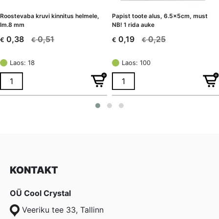
Roostevaba kruvi kinnitus helmele,
Papist toote alus, 6.5x5cm, must
lm.8 mm
NB! 1 rida auke
0,51
0,25
0,38
0,19
€
€
€
€
Algne
Current
Algne
Current
hind
price
hind
price
Laos: 18
Laos: 100
oli:
is:
oli:
is:
€ 0,51.
€ 0,38.
€ 0,25.
€ 0,19.
KONTAKT
OÜ Cool Crystal
Veeriku tee 33, Tallinn