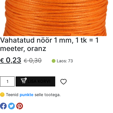
Vahatatud nöör 1 mm, 1 tk = 1
meeter, oranz
Algne
Current
0,23
€
0,30
€
Laos: 73
hind
price
oli:
is:
Vahatatud
LISA KORVI
nöör
€ 0,30.
€ 0,23.
1
Teenid
punkte
selle tootega.
mm,
1
tk