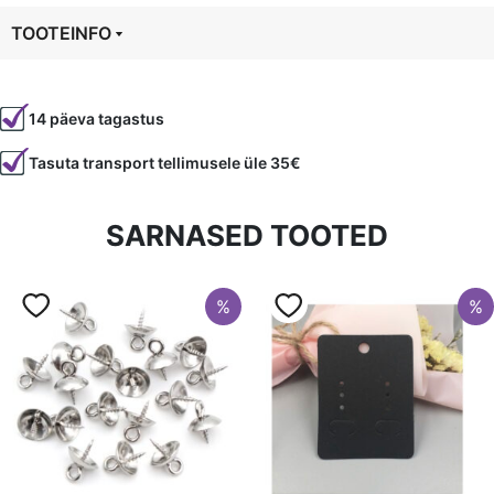
=
TOOTEINFO
1
meeter,
Tootekood
5242
oranz
kogus
14 päeva tagastus
Värvus
Oranž
Tasuta transport tellimusele üle 35€
Läbimõõt
1 mm
Materjal
vahatatud nöör
SARNASED TOOTED
%
%