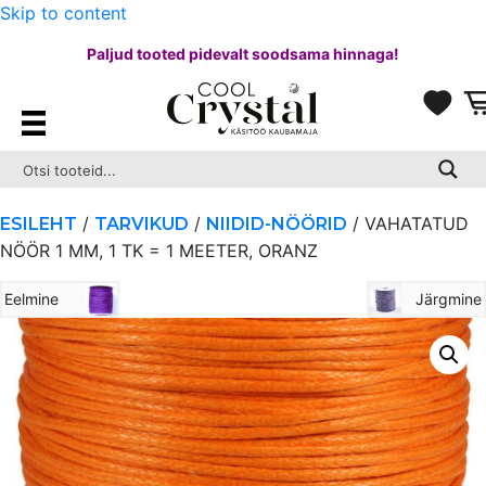
Skip to content
Paljud tooted pidevalt soodsama hinnaga!
/
/
/ VAHATATUD
ESILEHT
TARVIKUD
NIIDID-NÖÖRID
NÖÖR 1 MM, 1 TK = 1 MEETER, ORANZ
Eelmine
Järgmine