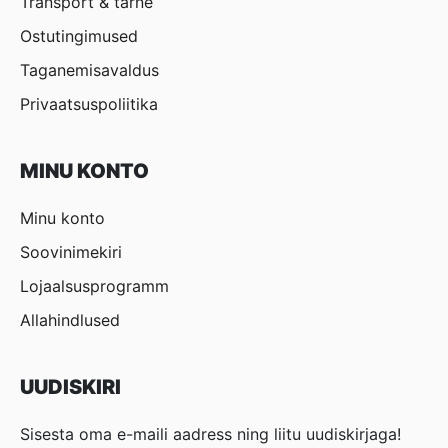
Transport & tarne
Ostutingimused
Taganemisavaldus
Privaatsuspoliitika
MINU KONTO
Minu konto
Soovinimekiri
Lojaalsusprogramm
Allahindlused
UUDISKIRI
Sisesta oma e-maili aadress ning liitu uudiskirjaga!