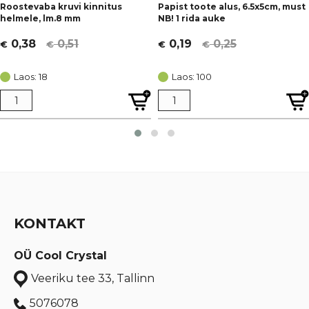
Roostevaba kruvi kinnitus
Papist toote alus, 6.5x5cm, must
helmele, lm.8 mm
NB! 1 rida auke
0,51
0,25
0,38
0,19
€
€
€
€
Algne
Current
Algne
Current
hind
price
hind
price
Laos: 18
Laos: 100
oli:
is:
oli:
is:
€ 0,51.
€ 0,38.
€ 0,25.
€ 0,19.
KONTAKT
OÜ Cool Crystal
Veeriku tee 33, Tallinn
5076078