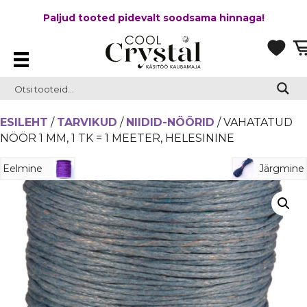
Paljud tooted pidevalt soodsama hinnaga!
ESILEHT
/
TARVIKUD
/
NIIDID-NÖÖRID
/ VAHATATUD
NÖÖR 1 MM, 1 TK = 1 MEETER, HELESININE
Eelmine
Järgmine