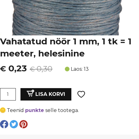
Vahatatud nöör 1 mm, 1 tk = 1
meeter, helesinine
Algne
Current
0,23
€
0,30
€
Laos: 13
hind
price
oli:
is:
Vahatatud
LISA KORVI
nöör
€ 0,30.
€ 0,23.
1
Teenid
punkte
selle tootega.
mm,
1
tk
=