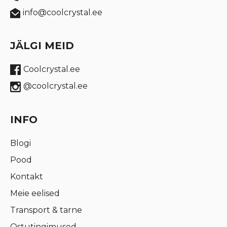
info@coolcrystal.ee
JÄLGI MEID
Coolcrystal.ee
@coolcrystal.ee
INFO
Blogi
Pood
Kontakt
Meie eelised
Transport & tarne
Ostutingimused