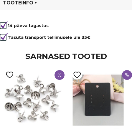
1
TOOTEINFO
meeter,
helesinine
Tootekood
5240
kogus
14 päeva tagastus
Värvus
Sinine
Läbimõõt
1 mm
Tasuta transport tellimusele üle 35€
Materjal
vahatatud nöör
SARNASED TOOTED
%
%