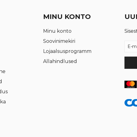
MINU KONTO
UUD
Minu konto
Sises
Soovinimekiri
Lojaalsusprogramm
Allahindlused
rne
d
dus
ika