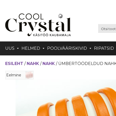
UUS
HELMED
POOLVÄÄRISKIVID
RIPATSID
ESILEHT
/
NAHK
/
NAHK
/ ÜMBERTÖÖDELDUD NAHK 6
Eelmine