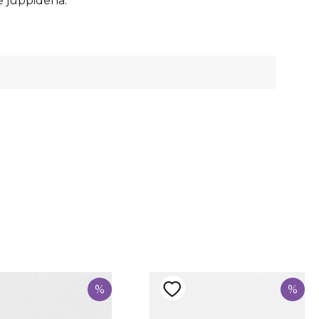
e juppidena.
eldud nahk
%
%