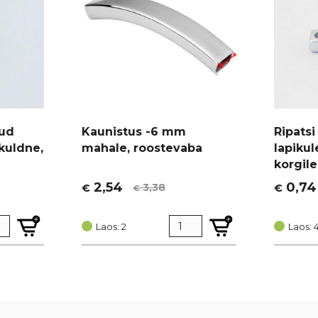
tud
Kaunistus -6 mm
Ripats
 kuldne,
mahale, roostevaba
lapikul
korgil
2,54
0,74
3,38
€
€
€
Algne
Current
Algne
Curren
hind
price
hind
price
oli:
is:
Laos: 2
oli:
is:
Laos: 
€ 3,38.
€ 2,54.
€ 0,99.
€ 0,74.