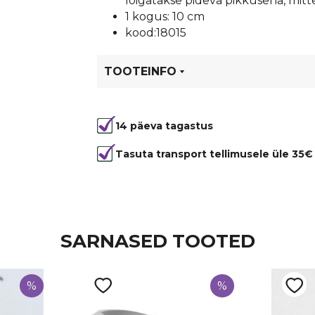
lõigatakse pideva pikkusena, mitt
1 kogus: 10 cm
kood:18015
TOOTEINFO
Tootekood
18015
14 päeva tagastus
Värvus
Oranž
Laius
6 mm
Tasuta transport tellimusele üle 35€
Tüüp
Ümbertööd
SARNASED TOOTED
%
%