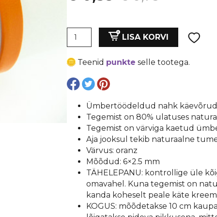
hind
price
Ümbertöödeldud
oli:
is:
LISA KORVI
nahk
6x2.5
€ 0,79.
€ 0,59.
Teenid
punkte
selle tootega.
mm,
1tk=10
cm,
oranz
Ümbertöödeldud nahk käevõrude 
kogus
Tegemist on 80% ulatuses natura
Tegemist on värviga kaetud üm
Aja jooksul tekib naturaalne tum
Värvus: oranz
Mõõdud: 6×2.5 mm
TÄHELEPANU: kontrollige üle kõig
omavahel. Kuna tegemist on natura
kanda koheselt peale käte kreemi
KOGUS: mõõdetakse 10 cm kaupa. K