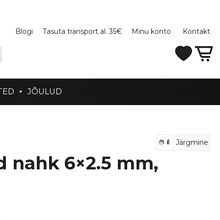
Blogi
Tasuta transport al. 35€
Minu konto
Kontakt
TED
JÕULUD
Järgmine
 nahk 6×2.5 mm,
4