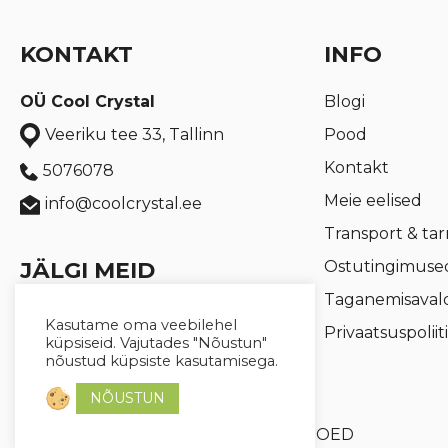
KONTAKT
INFO
OÜ Cool Crystal
Blogi
Pood
Veeriku tee 33, Tallinn
Kontakt
5076078
Meie eelised
info@coolcrystal.ee
Transport & ta
JÄLGI MEID
Ostutingimuse
Taganemisaval
Coolcrystal.ee
Kasutame oma veebilehel
Privaatsuspoliit
küpsiseid. Vajutades "Nõustun"
@coolcrystal.ee
nõustud küpsiste kasutamisega.
NÕUSTUN
© 2026 Cool Crystal OÜ //
XYSUM E-POED