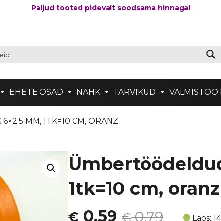
Paljud tooted pidevalt soodsama hinnaga!
EHETE OSAD
NAHK
TARVIKUD
VALMISTOO
×2.5 MM, 1TK=10 CM, ORANZ
Ümbertöödeldud
1tk=10 cm, oranz
Algne
Current
0,59
0,79
€
€
Laos: 1