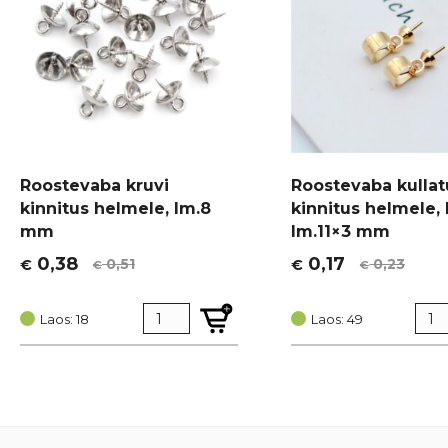
Roostevaba kruvi
Roostevaba kulla
kinnitus helmele, lm.8
kinnitus helmele,
mm
lm.11×3 mm
0,38
0,17
0,51
0,23
€
€
€
€
Algne
Current
Algne
Current
hind
price
hind
price
oli:
is:
Laos: 18
oli:
is:
Laos: 49
€ 0,51.
€ 0,38.
€ 0,23.
€ 0,17.