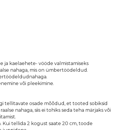
ja kaelaehete- vööde valmistamiseks
alse nahaga, mis on ümbertöödeldud.
bertöödeldudnahaga.
enemine või pleekimine.
i tellitavate osade mõõdud, et tooted sobiksid
alse nahaga, siis ei tohiks seda teha märjaks või
tamist.
ui tellida 2 kogust saate 20 cm, toode