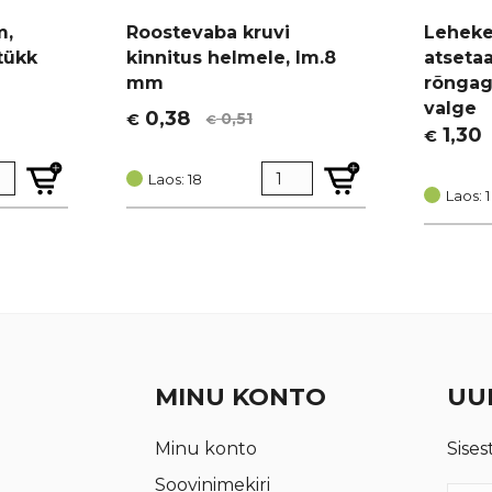
m,
Roostevaba kruvi
Lehekes
tükk
kinnitus helmele, lm.8
atseta
mm
rõngaga
valge
0,38
0,51
€
€
Algne
Current
1,30
€
Algne
Curren
hind
price
hind
price
oli:
is:
Laos: 18
oli:
is:
Laos: 1
€ 0,51.
€ 0,38.
€ 1,74.
€ 1,30.
MINU KONTO
UUD
Minu konto
Sises
Soovinimekiri