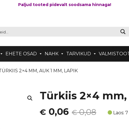
Paljud tooted pidevalt soodsama hinnaga!
EHETE OSAD
NAHK
TARVIKUD
VALMISTOO
TÜRKIIS 2×4 MM, AUK 1 MM, LAPIK
Türkiis 2×4 mm,
Algne
Current
0,06
0,08
€
€
Laos: 7
hind
price