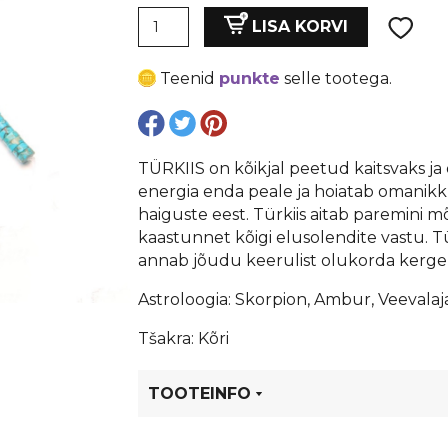
Türkiis
oli:
is:
LISA KORVI
2x4
mm,
€ 0,08.
€ 0,06.
Teenid
punkte
selle tootega.
auk
1
mm,
lapik
TÜRKIIS on kõikjal peetud kaitsvaks ja 
kogus
energia enda peale ja hoiatab omanikk
haiguste eest. Türkiis aitab paremini m
kaastunnet kõigi elusolendite vastu. 
annab jõudu keerulist olukorda kerg
Astroloogia: Skorpion, Ambur, Veevalaj
Tšakra: Kõri
TOOTEINFO
Tootekood
80497