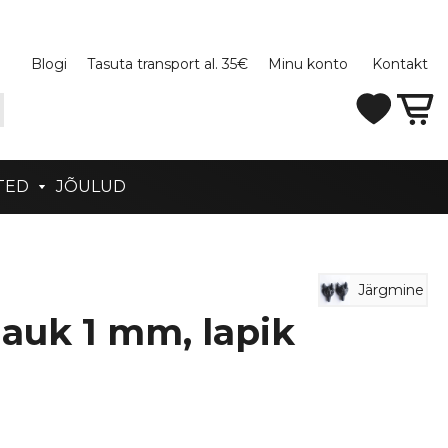
Blogi
Tasuta transport al. 35€
Minu konto
Kontakt
TED
JÕULUD
Järgmine
 auk 1 mm, lapik