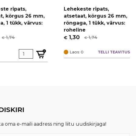
te ripats,
Lehekeste ripats,
at, kõrgus 26 mm,
atsetaat, kõrgus 26 mm,
, 1 tükk, värvus:
rõngaga, 1 tükk, värvus:
roheline
1,30
1,74
1,74
€
€
€
t
Algne
Current
hind
price
Laos: 0
TELLI TEAVITUS
oli:
is:
€ 1,74.
€ 1,30.
ISKIRI
ta oma e-maili aadress ning liitu uudiskirjaga!