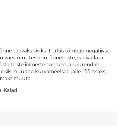
õnne toovaks kiviks. Türkiis tõmbab negatiivse
u värvi muutes ohu, õnnetuste, vägivalla ja
õista teiste inimeste tundeid ja suurendab
Türkiis muudab kurvameelsed jälle rõõmsaks,
emaks muuta.
a, Kalad