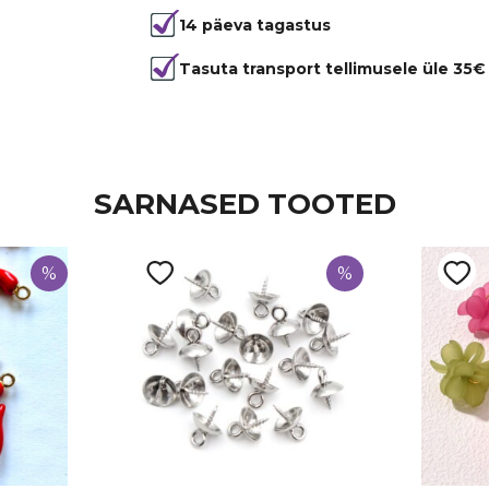
14 päeva tagastus
Värvus
Sinine
Kuju
lapik
Tasuta transport tellimusele üle 35€
Läbimõõt
3 mm, 6 m
Tüüp
Türkiis
SARNASED TOOTED
%
%