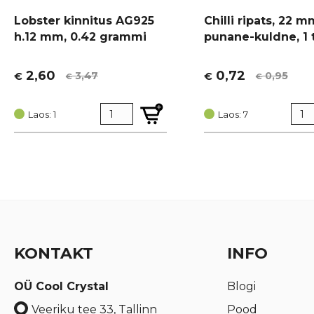
Lobster kinnitus AG925
Chilli ripats, 22 m
h.12 mm, 0.42 grammi
punane-kuldne, 1 
2,60
0,72
3,47
0,95
€
€
€
€
Algne
Current
Algne
Current
hind
price
hind
price
oli:
is:
Laos: 1
oli:
is:
Laos: 7
€ 3,47.
€ 2,60.
€ 0,95.
€ 0,72.
KONTAKT
INFO
OÜ Cool Crystal
Blogi
Pood
Veeriku tee 33, Tallinn