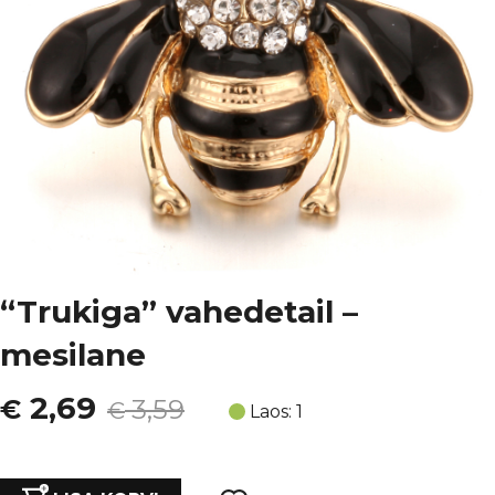
“Trukiga” vahedetail –
mesilane
Algne
Current
2,69
€
3,59
€
Laos: 1
hind
price
"Trukiga"