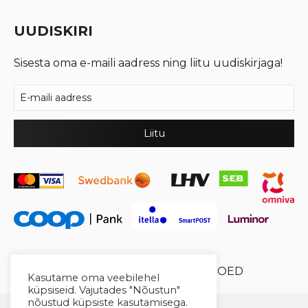
UUDISKIRI
Sisesta oma e-maili aadress ning liitu uudiskirjaga!
© 2026 Cool Crystal OÜ //
XYSUM E-POED
Kasutame oma veebilehel
küpsiseid. Vajutades "Nõustun"
nõustud küpsiste kasutamisega.