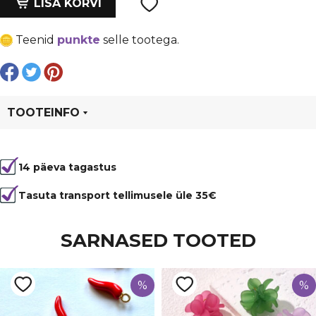
oli:
is:
LISA KORVI
vahedetail
€ 3,59.
€ 2,69.
-
Teenid
punkte
selle tootega.
mesilane
kogus
TOOTEINFO
Tootekood
95256
14 päeva tagastus
Värvus
Mitmevärviline
Kuju
loom/lind
Tasuta transport tellimusele üle 35€
Materjal
metall
SARNASED TOOTED
%
%