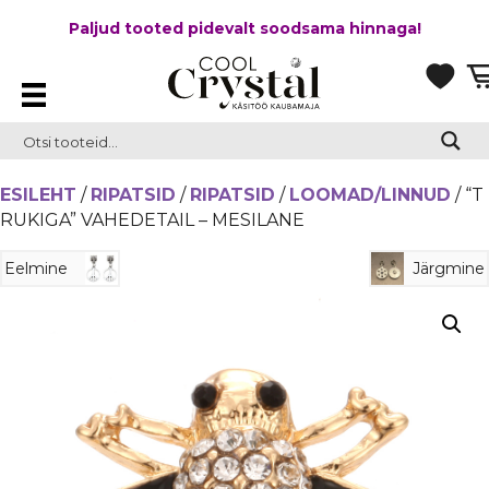
Paljud tooted pidevalt soodsama hinnaga!
ESILEHT
/
RIPATSID
/
RIPATSID
/
LOOMAD/LINNUD
/ “T
RUKIGA” VAHEDETAIL – MESILANE
Eelmine
Järgmine