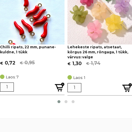
Chilli ripats, 22 mm, punane-
Lehekeste ripats, atsetaat,
kuldne, 1 tükk
kõrgus 26 mm, rõngaga, 1 tükk,
värvus: valge
0,95
0,72
1,74
1,30
€
€
€
€
Algne
Current
Algne
Current
hind
price
hind
price
Laos: 7
Laos: 1
oli:
is:
oli:
is:
€ 0,95.
€ 0,72.
€ 1,74.
€ 1,30.