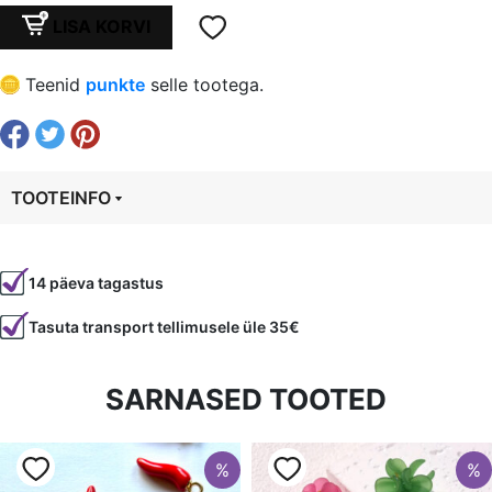
oli:
is:
"Truki"
LISA KORVI
põhjale
€ 1,80.
€ 1,35.
kaunistus,
Teenid
punkte
selle tootega.
sobib
18
mm
põhjale
TOOTEINFO
kogus
Tootekood
95468
14 päeva tagastus
Värvus
Mitmevärviline
Tasuta transport tellimusele üle 35€
SARNASED TOOTED
%
%