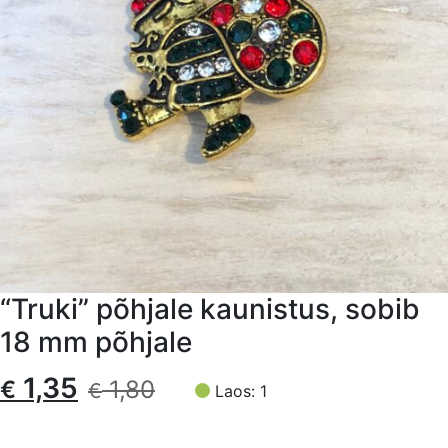
“Truki” põhjale kaunistus, sobib
18 mm põhjale
Algne
Current
1,35
€
1,80
€
Laos: 1
hind
price