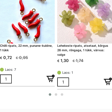
Chilli ripats, 22 mm, punane-kuldne,
Lehekeste ripats, atsetaat, kõrgus
1 tükk
26 mm, rõngaga, 1 tükk, värvus:
valge
0,95
0,72
€
€
Algne
Current
1,74
1,30
€
€
Algne
Current
hind
price
hind
price
Laos: 7
oli:
is:
Laos: 1
oli:
is:
€ 0,95.
€ 0,72.
€ 1,74.
€ 1,30.