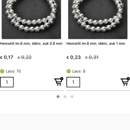
Hematiit lm.6 mm, läikiv, auk 0.8 mm
Hematiit lm.8 mm, läikiv, auk 1 mm
0,22
0,31
0,17
0,23
€
€
€
€
Algne
Current
Algne
Current
hind
price
hind
price
Laos: 70
Laos: 8
oli:
is:
oli:
is:
€ 0,22.
€ 0,17.
€ 0,31.
€ 0,23.