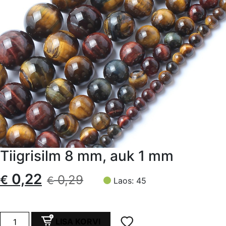
Tiigrisilm 8 mm, auk 1 mm
Algne
Current
0,22
€
0,29
€
Laos: 45
hind
price
oli:
is:
Tiigrisilm
LISA KORVI