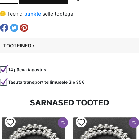
8
€ 0,29.
€ 0,22.
mm,
Teenid
punkte
selle tootega.
auk
1
mm
kogus
TOOTEINFO
Tootekood
96038
14 päeva tagastus
Värvus
Mitmevärviline
Tasuta transport tellimusele üle 35€
Kuju
ümmargune
Läbimõõt
8 mm
SARNASED TOOTED
Tüüp
Tiigrisilm
%
%