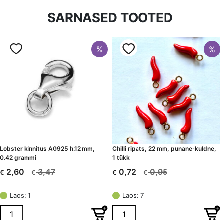
Läbimõõt
6 mm
SARNASED TOOTED
Tüüp
Jaspis
%
%
Lobster kinnitus AG925 h.12 mm,
Chilli ripats, 22 mm, punane-kuldne,
0.42 grammi
1 tükk
3,47
0,95
2,60
0,72
€
€
€
€
Algne
Current
Algne
Current
hind
price
hind
price
Laos: 1
Laos: 7
oli:
is:
oli:
is:
€ 3,47.
€ 2,60.
€ 0,95.
€ 0,72.