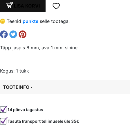
oli:
is:
Täpp
LISA KORVI
jaspis
€ 0,09.
€ 0,07.
6
Teenid
punkte
selle tootega.
mm,
ava
1
mm,
Täpp jaspis 6 mm, ava 1 mm, sinine.
sinine
kogus
Kogus: 1 tükk
TOOTEINFO
Tootekood
80131
14 päeva tagastus
Värvus
Sinine
Tasuta transport tellimusele üle 35€
Kuju
ümmargune