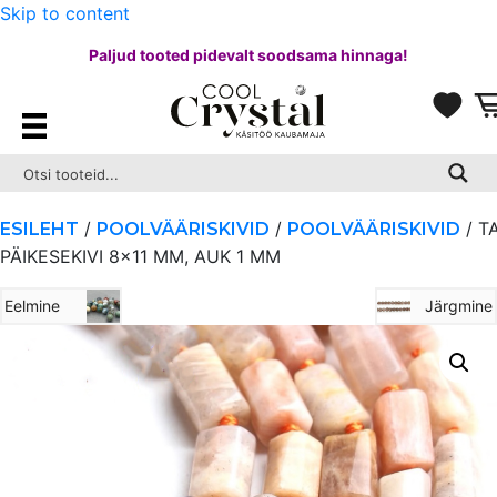
Skip to content
Paljud tooted pidevalt soodsama hinnaga!
/
/
/ T
ESILEHT
POOLVÄÄRISKIVID
POOLVÄÄRISKIVID
PÄIKESEKIVI 8×11 MM, AUK 1 MM
Eelmine
Järgmine