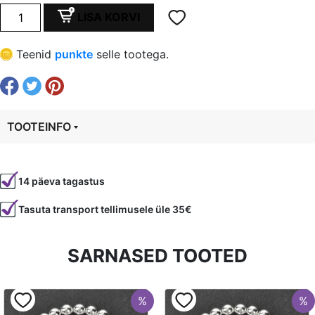
oli:
is:
Tahutud
LISA KORVI
päikesekivi
€ 0,59.
€ 0,44.
8x11
Teenid
punkte
selle tootega.
mm,
auk
1
mm
TOOTEINFO
kogus
Tootekood
96086
14 päeva tagastus
Värvus
Pruun
Tasuta transport tellimusele üle 35€
Kuju
toru
Läbimõõt
10 mm
SARNASED TOOTED
Tüüp
Päikesekivi ehk liivakivi
%
%