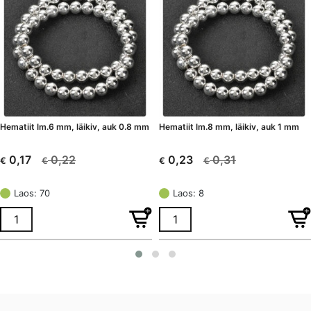
Hematiit lm.6 mm, läikiv, auk 0.8 mm
Hematiit lm.8 mm, läikiv, auk 1 mm
0,22
0,31
0,17
0,23
€
€
€
€
Algne
Current
Algne
Current
hind
price
hind
price
Laos: 70
Laos: 8
oli:
is:
oli:
is:
€ 0,22.
€ 0,17.
€ 0,31.
€ 0,23.