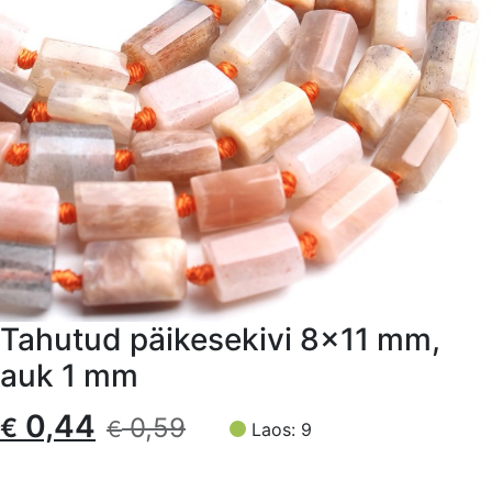
Tahutud päikesekivi 8×11 mm,
auk 1 mm
Algne
Current
0,44
€
0,59
€
Laos: 9
hind
price