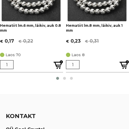
Hematiit lm.6 mm, läikiv, auk 0.8
Hematiit lm.8 mm, läikiv, auk 1
mm
mm
0,22
0,31
0,17
0,23
€
€
€
€
Algne
Current
Algne
Current
hind
price
hind
price
Laos: 70
Laos: 8
oli:
is:
oli:
is:
€ 0,22.
€ 0,17.
€ 0,31.
€ 0,23.
KONTAKT