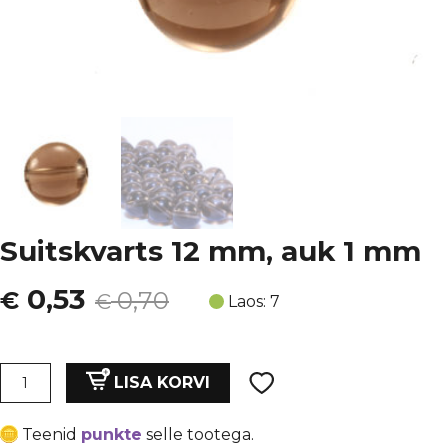
Suitskvarts 12 mm, auk 1 mm
Algne
Current
0,53
€
0,70
€
Laos: 7
hind
price
oli:
is:
Suitskvarts
LISA KORVI
12
€ 0,70.
€ 0,53.
mm,
Teenid
punkte
selle tootega.
auk