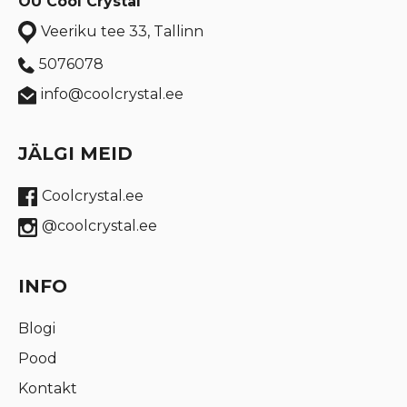
OÜ Cool Crystal
Veeriku tee 33, Tallinn
5076078
info@coolcrystal.ee
JÄLGI MEID
Coolcrystal.ee
@coolcrystal.ee
INFO
Blogi
Pood
Kontakt