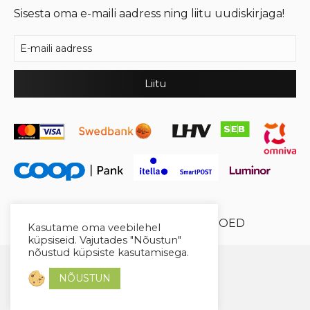
Sisesta oma e-maili aadress ning liitu uudiskirjaga!
© 2026 Cool Crystal OÜ //
XYSUM E-POED
Kasutame oma veebilehel
küpsiseid. Vajutades "Nõustun"
nõustud küpsiste kasutamisega.
NÕUSTUN