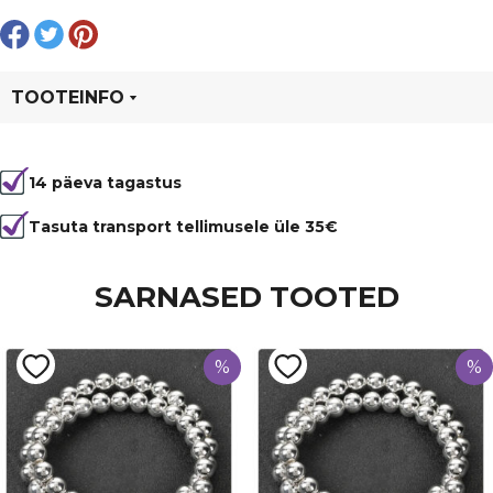
1
mm
kogus
TOOTEINFO
Tootekood
1092
14 päeva tagastus
Värvus
Pruun
Kuju
ümmargune
Tasuta transport tellimusele üle 35€
Läbimõõt
12 mm
SARNASED TOOTED
Tüüp
Kvarts
%
%