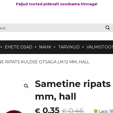
Paljud tooted pidevalt soodsama hinnaga!
EHETE OSAD
NAHK
TARVIKUD
VALMISTOO
NE RIPATS KULDSE OTSAGA LM.12 MM, HALL
Sametine ripats 
mm, hall
Algne
Current
0,35
0,46
€
€
Laos: 1