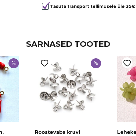
Kuju
ümmargun
Tasuta transport tellimusele üle 35€
Materjal
karv
SARNASED TOOTED
%
%
m,
Roostevaba kruvi
Lehekes