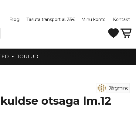
Blogi
Tasuta transport al. 35€
Minu konto
Kontakt
TED
JÕULUD
Järgmine
kuldse otsaga lm.12
8