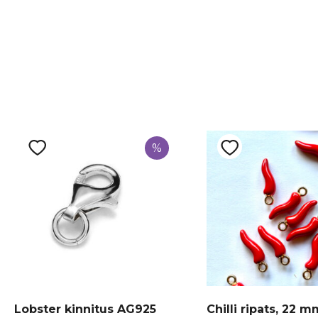
%
Lobster kinnitus AG925
Chilli ripats, 22 m