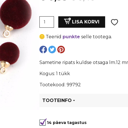
hind
price
Sametine
oli:
is:
LISA KORVI
ripats
kuldse
€ 0,46.
€ 0,35.
Teenid
punkte
selle tootega.
otsaga
lm.12
mm,
hall
Sametine ripats kuldse otsaga lm.12 mm
kogus
Kogus: 1 tükk
Tootekood: 99792
TOOTEINFO
Tootekood
99792
14 päeva tagastus
Värvus
Hall