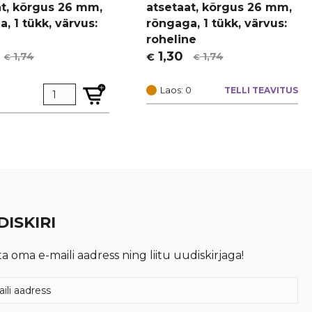
at, kõrgus 26 mm,
atsetaat, kõrgus 26 mm,
, 1 tükk, värvus:
rõngaga, 1 tükk, värvus:
roheline
1,30
1,74
1,74
€
€
€
t
Algne
Current
hind
price
Laos: 0
TELLI TEAVITUS
oli:
is:
€ 1,74.
€ 1,30.
ISKIRI
ta oma e-maili aadress ning liitu uudiskirjaga!