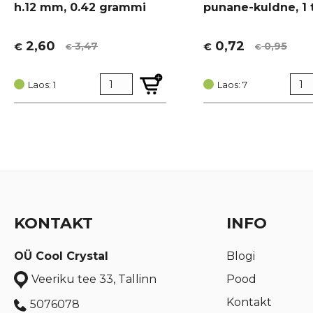
h.12 mm, 0.42 grammi
punane-kuldne, 1 
2,60
0,72
3,47
0,95
€
€
€
€
Algne
Current
Algne
Current
hind
price
hind
price
oli:
is:
Laos: 1
oli:
is:
Laos: 7
€ 3,47.
€ 2,60.
€ 0,95.
€ 0,72.
KONTAKT
INFO
OÜ Cool Crystal
Blogi
Pood
Veeriku tee 33, Tallinn
Kontakt
5076078