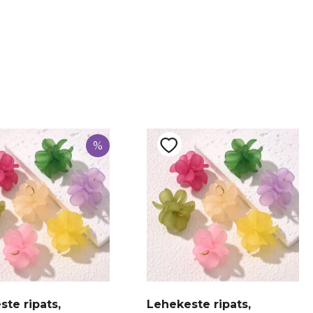
e
%
te ripats,
Lehekeste ripats,