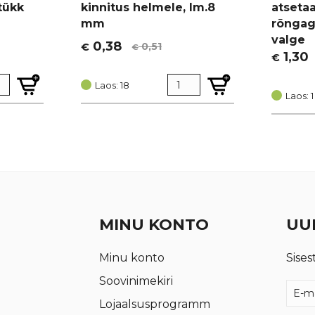
tükk
kinnitus helmele, lm.8
atseta
mm
rõngaga
valge
0,38
0,51
€
€
Algne
Current
1,30
€
Algne
Curren
hind
price
hind
price
oli:
is:
Laos: 18
oli:
is:
Laos: 1
€ 0,51.
€ 0,38.
€ 1,74.
€ 1,30.
MINU KONTO
UUD
Minu konto
Sises
Soovinimekiri
Lojaalsusprogramm