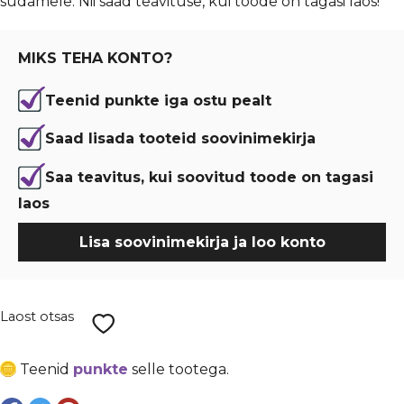
südamele. Nii saad teavituse, kui toode on tagasi laos!
oli:
is:
€ 11,94.
€ 8,85.
MIKS TEHA KONTO?
Teenid punkte iga ostu pealt
Saad lisada tooteid soovinimekirja
Saa teavitus, kui soovitud toode on tagasi
laos
Lisa soovinimekirja ja loo konto
Laost otsas
Teenid
punkte
selle tootega.