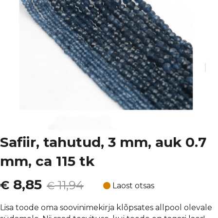
Safiir, tahutud, 3 mm, auk 0.7
mm, ca 115 tk
Algne
Current
8,85
€
11,94
€
Laost otsas
hind
price
Lisa toode oma soovinimekirja klõpsates allpool olevale