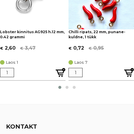
Lobster kinnitus AG925 h.12 mm,
Chilli ripats, 22 mm, punane-
0.42 grammi
kuldne, 1 tükk
3,47
0,95
2,60
0,72
€
€
€
€
Algne
Current
Algne
Current
hind
price
hind
price
Laos: 1
Laos: 7
oli:
is:
oli:
is:
€ 3,47.
€ 2,60.
€ 0,95.
€ 0,72.
KONTAKT