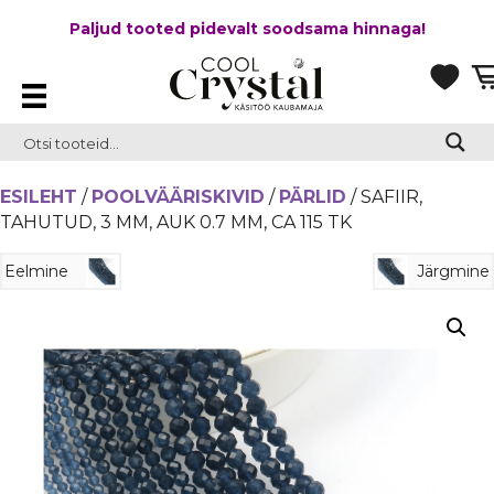
Paljud tooted pidevalt soodsama hinnaga!
ESILEHT
/
POOLVÄÄRISKIVID
/
PÄRLID
/ SAFIIR,
TAHUTUD, 3 MM, AUK 0.7 MM, CA 115 TK
Eelmine
Järgmine