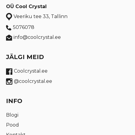
OÜ Cool Crystal
Veeriku tee 33, Tallinn
5076078
info@coolcrystal.ee
JÄLGI MEID
Coolcrystal.ee
@coolcrystal.ee
INFO
Blogi
Pood
Kontakt