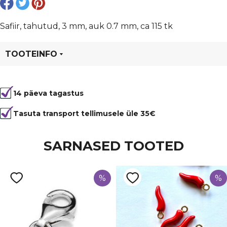
Safiir, tahutud, 3 mm, auk 0.7 mm, ca 115 tk
TOOTEINFO
Tootekood
81673
14 päeva tagastus
Värvus
Sinine
Kuju
tahutud
Tasuta transport tellimusele üle 35€
Läbimõõt
3 mm
SARNASED TOOTED
Tüüp
Erinevad p/v-kivid
%
%