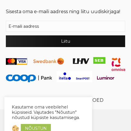
Sisesta oma e-maili aadress ning liitu uudiskirjaga!
© 2026 Cool Crystal OÜ //
XYSUM E-POED
Kasutame oma veebilehel
küpsiseid. Vajutades "Nõustun"
nõustud küpsiste kasutamisega.
NÕUSTUN