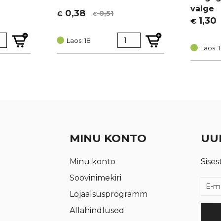
valge
0,38
0,51
€
€
Algne
Current
1,30
€
Algne
Curren
hind
price
hind
price
oli:
is:
Laos: 18
oli:
is:
Laos: 1
€ 0,51.
€ 0,38.
€ 1,74.
€ 1,30.
MINU KONTO
UUD
Minu konto
Sises
Soovinimekiri
Lojaalsusprogramm
Allahindlused