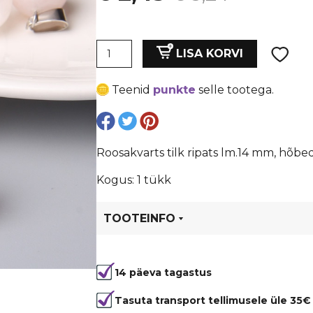
hind
price
Roosakvarts
oli:
is:
LISA KORVI
tilk
ripats
€ 3,24.
€ 2,43.
Teenid
punkte
selle tootega.
lm.14
mm,
hõbedase
otsaga
Roosakvarts tilk ripats lm.14 mm, hõbe
kogus
Kogus: 1 tükk
TOOTEINFO
Tootekood
81311
14 päeva tagastus
Värvus
Roosa
Kuju
ripats, üm
Tasuta transport tellimusele üle 35€