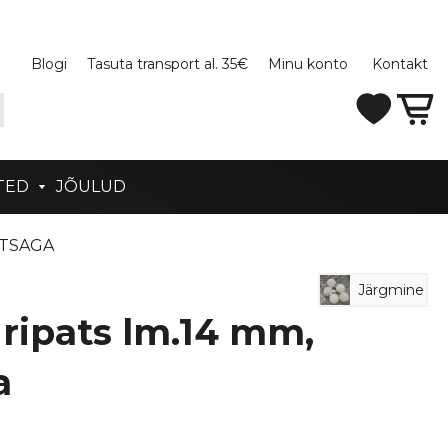
Blogi
Tasuta transport al. 35€
Minu konto
Kontakt
TED
JÕULUD
OTSAGA
Järgmine
 ripats lm.14 mm,
a