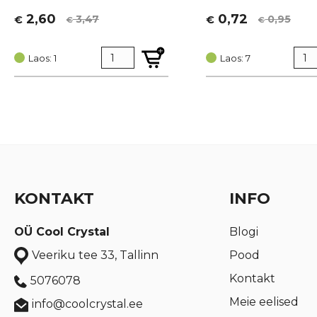
2,60
0,72
3,47
0,95
€
€
€
€
Algne
Current
Algne
Current
hind
price
hind
price
oli:
is:
Laos: 1
oli:
is:
Laos: 7
€ 3,47.
€ 2,60.
€ 0,95.
€ 0,72.
KONTAKT
INFO
OÜ Cool Crystal
Blogi
Pood
Veeriku tee 33, Tallinn
Kontakt
5076078
Meie eelised
info@coolcrystal.ee