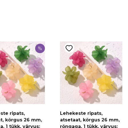
%
te ripats,
Lehekeste ripats,
at, kõrgus 26 mm,
atsetaat, kõrgus 26 mm,
, 1 tükk, värvus:
rõngaga, 1 tükk, värvus: