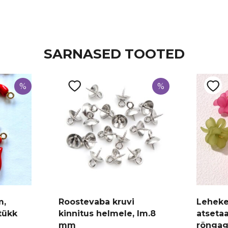
Läbimõõt
14 mm
Tüüp
Kvarts
SARNASED TOOTED
%
%
m,
Roostevaba kruvi
Lehekes
tükk
kinnitus helmele, lm.8
atseta
mm
rõngaga