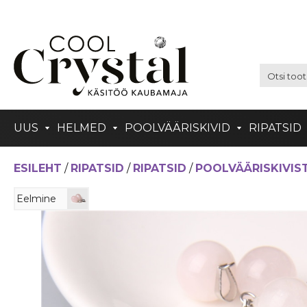
UUS
HELMED
POOLVÄÄRISKIVID
RIPATSID
ESILEHT
/
RIPATSID
/
RIPATSID
/
POOLVÄÄRISKIVIS
Eelmine