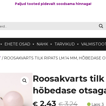
Paljud tooted pidevalt soodsama hinnaga!
EHETE OSAD
NAHK
TARVIKUD
VALMISTOO
T
/ ROOSAKVARTS TILK RIPATS LM.14 MM, HÕBEDASE 
Roosakvarts tilk
hõbedase otsag
Algne
Current
2,43
3,24
€
€
Laos: 3