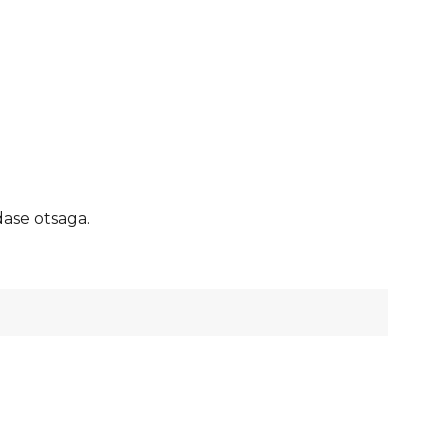
dase otsaga.
margune