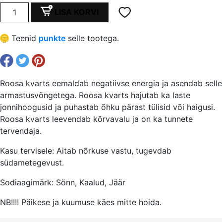
oli:
is:
Roosa
LISA KORVI
kvarts
€ 0,20.
€ 0,15.
toru
Teenid
punkte
selle tootega.
6x12x4
mm,
auk
1.5
Roosa kvarts eemaldab negatiivse energia ja asendab selle
mm
armastusvõngetega. Roosa kvarts hajutab ka laste
kogus
jonnihoogusid ja puhastab õhku pärast tülisid või haigusi.
Roosa kvarts leevendab kõrvavalu ja on ka tunnete
tervendaja.
Kasu tervisele: Aitab nõrkuse vastu, tugevdab
südametegevust.
Sodiaagimärk: Sõnn, Kaalud, Jäär
NB!!!! Päikese ja kuumuse käes mitte hoida.