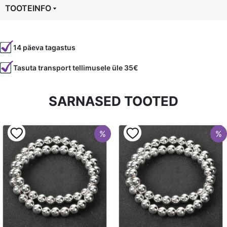
TOOTEINFO
Tootekood
1775
14 päeva tagastus
Värvus
Roosa
Tasuta transport tellimusele üle 35€
Kuju
toru
Läbimõõt
12 mm
SARNASED TOOTED
Tüüp
Kvarts
%
%