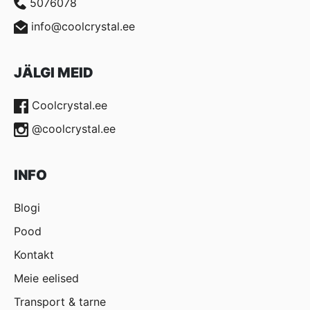
5076078
info@coolcrystal.ee
JÄLGI MEID
Coolcrystal.ee
@coolcrystal.ee
INFO
Blogi
Pood
Kontakt
Meie eelised
Transport & tarne