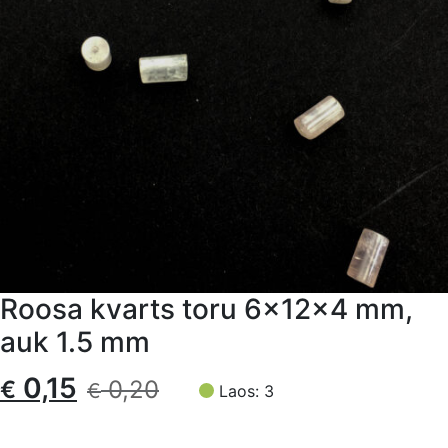
Roosa kvarts toru 6x12x4 mm,
auk 1.5 mm
Algne
Current
0,15
€
0,20
€
Laos: 3
hind
price