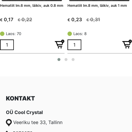
Hematiit lm.6 mm, läikiv, auk 0.8 mm
Hematiit lm.8 mm, läikiv, auk 1 mm
0,22
0,31
0,17
0,23
€
€
€
€
Algne
Current
Algne
Current
hind
price
hind
price
Laos: 70
Laos: 8
oli:
is:
oli:
is:
€ 0,22.
€ 0,17.
€ 0,31.
€ 0,23.
KONTAKT
OÜ Cool Crystal
Veeriku tee 33, Tallinn