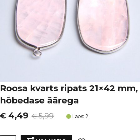
Roosa kvarts ripats 21×42 mm,
hõbedase äärega
Algne
Current
4,49
€
5,99
€
Laos: 2
hind
price
Roosa