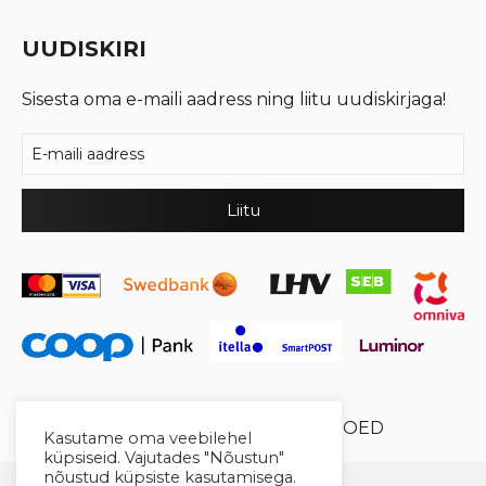
UUDISKIRI
Sisesta oma e-maili aadress ning liitu uudiskirjaga!
© 2026 Cool Crystal OÜ //
XYSUM E-POED
Kasutame oma veebilehel
küpsiseid. Vajutades "Nõustun"
nõustud küpsiste kasutamisega.