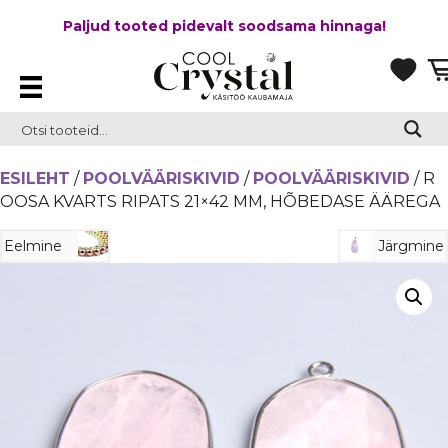
Paljud tooted pidevalt soodsama hinnaga!
ESILEHT
/
POOLVÄÄRISKIVID
/
POOLVÄÄRISKIVID
/ R
OOSA KVARTS RIPATS 21×42 MM, HÕBEDASE ÄÄREGA
Eelmine
Järgmine