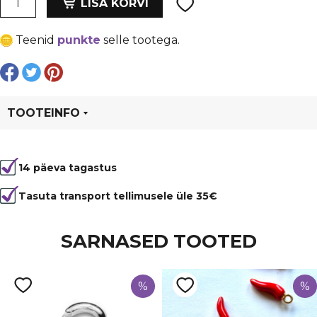
oli:
is:
LISA KORVI
kvarts
€ 5,99.
€ 4,49.
ripats
Teenid
punkte
selle tootega.
21x42
mm,
hõbedase
äärega
kogus
TOOTEINFO
Tootekood
96852
14 päeva tagastus
Tasuta transport tellimusele üle 35€
SARNASED TOOTED
%
%