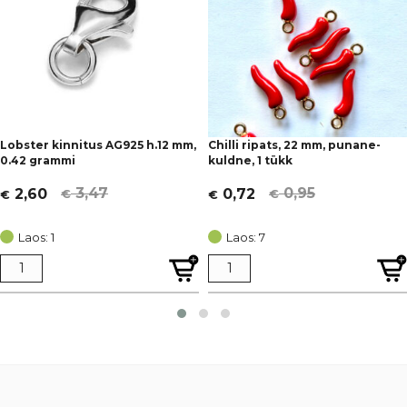
Lobster kinnitus AG925 h.12 mm,
Chilli ripats, 22 mm, punane-
0.42 grammi
kuldne, 1 tükk
3,47
0,95
2,60
0,72
€
€
€
€
Algne
Current
Algne
Current
hind
price
hind
price
Laos: 1
Laos: 7
oli:
is:
oli:
is:
€ 3,47.
€ 2,60.
€ 0,95.
€ 0,72.