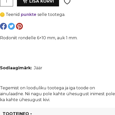
oli:
is:
LISA KORVI
rondelle
€ 0,18.
€ 0,14.
6x10
Teenid
punkte
selle tootega.
mm,
auk
1
mm
Rodoniit rondelle 6×10 mm, auk 1 mm.
kogus
Sodiaagimärk:
Jäär
Tegemist on looduliku tootega ja iga toode on
ainulaadne. Nii nagu pole kahte ühesugust inimest pole
ka kahte ühesugust kivi.
TOOTEINFO