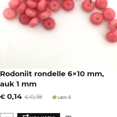
Rodoniit rondelle 6×10 mm,
auk 1 mm
Algne
Current
0,14
€
0,18
€
Laos: 6
hind
price
Rodoniit