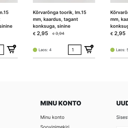
m.15
Kõrvarõnga toorik, lm.15
Kõrvarõ
t
mm, kaardus, tagant
mm, kaa
sinine
konksuga, sinine
konksu
2,95
2,95
3,94
€
€
€
Algne
Current
Algne
Current
hind
price
hind
price
oli:
is:
oli:
is:
Laos: 4
Laos: 
€ 3,94.
€ 2,95.
€ 3,94.
€ 2,95.
MINU KONTO
UUD
Minu konto
Sises
Soovinimekiri