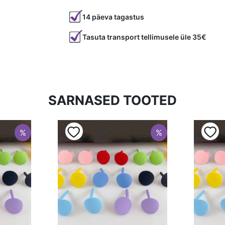
Tootekood
81604
14 päeva tagastus
Värvus
Hõbedane
Tasuta transport tellimusele üle 35€
Tüüp
ripatsi ots
SARNASED TOOTED
%
%