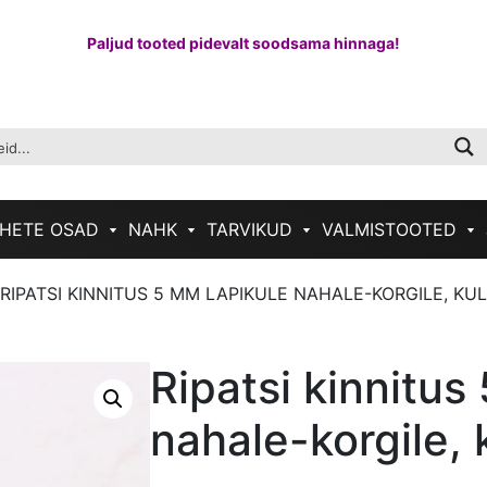
Paljud tooted pidevalt soodsama hinnaga!
HETE OSAD
NAHK
TARVIKUD
VALMISTOOTED
 RIPATSI KINNITUS 5 MM LAPIKULE NAHALE-KORGILE, KU
Ripatsi kinnitus
nahale-korgile, 