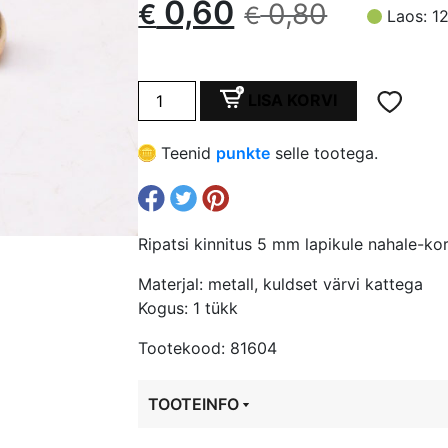
Algne
Current
0,60
0,80
€
€
Laos: 1
hind
price
Ripatsi
oli:
is:
LISA KORVI
kinnitus
5
€ 0,80.
€ 0,60.
Teenid
punkte
selle tootega.
mm
lapikule
nahale-
korgile,
Ripatsi kinnitus 5 mm lapikule nahale-ko
kuldset
värvi
Materjal: metall, kuldset värvi kattega
kogus
Kogus: 1 tükk
Tootekood: 81604
TOOTEINFO