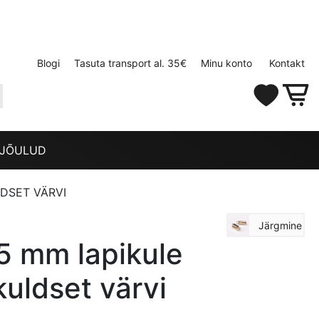
Blogi
Tasuta transport al. 35€
Minu konto
Kontakt
JÕULUD
LDSET VÄRVI
Järgmine
 5 mm lapikule
kuldset värvi