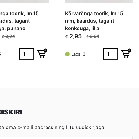
nga toorik, lm.15
Kõrvarõnga toorik, lm.15
rdus, tagant
mm, kaardus, tagant
ga, punane
konksuga, lilla
2,95
3,94
3,94
€
€
€
Algne
Current
hind
price
oli:
is:
5
Laos: 3
€ 3,94.
€ 2,95.
ISKIRI
ta oma e-maili aadress ning liitu uudiskirjaga!