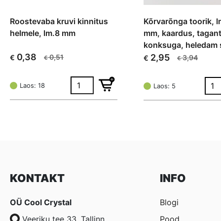
Roostevaba kruvi kinnitus
Kõrvarõnga toorik, l
helmele, lm.8 mm
mm, kaardus, tagan
konksuga, heledam 
0,38
2,95
0,51
€
3,94
€
€
€
Algne
Current
Algne
Current
hind
price
hind
price
oli:
is:
Laos: 18
oli:
is:
Laos: 5
€ 0,51.
€ 0,38.
€ 3,94.
€ 2,95.
KONTAKT
INFO
OÜ Cool Crystal
Blogi
Veeriku tee 33, Tallinn
Pood