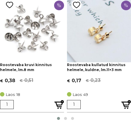
%
%
Roostevaba kruvi kinnitus
Roostevaba kullatud kinnitus
helmele, lm.8 mm
helmele, kuldne, lm.11×3 mm
0,51
0,23
0,38
0,17
€
€
€
€
Algne
Current
Algne
Current
hind
price
hind
price
Laos: 18
Laos: 49
oli:
is:
oli:
is:
€ 0,51.
€ 0,38.
€ 0,23.
€ 0,17.