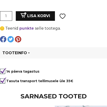
hind
price
oli:
is:
Ripatsi
LISA KORVI
hoidja
€ 0,99.
€ 0,74.
nahale,
Teenid
punkte
selle tootega.
kogupikkus
19
mm,
hõbedane,
metall
TOOTEINFO
kogus
Tootekood
96285
14 päeva tagastus
Värvus
Kuldne
Tüüp
ripatsi ots
Tasuta transport tellimusele üle 35€
SARNASED TOOTED