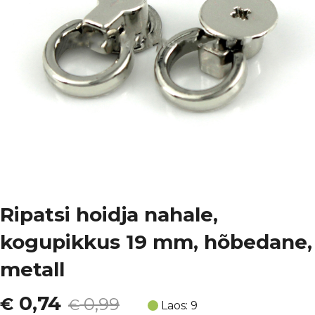
Ripatsi hoidja nahale,
kogupikkus 19 mm, hõbedane,
metall
Algne
Current
0,74
€
0,99
€
Laos: 9