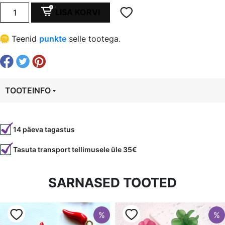
oli:
is:
Ripats
LISA KORVI
"Roos"
€ 0,35.
€ 0,26.
14x33x4
Teenid
punkte
selle tootega.
mm,
auk
5
mm.
TOOTEINFO
Plii-
cadmiumi
Tootekood
6234
vaba
kogus
14 päeva tagastus
Värvus
Hõbedane
Tasuta transport tellimusele üle 35€
Kuju
lill
Materjal
metall
SARNASED TOOTED
%
%