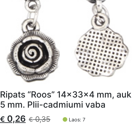
Ripats “Roos” 14x33x4 mm, auk
5 mm. Plii-cadmiumi vaba
Algne
Current
0,26
€
0,35
€
Laos: 7
hind
price