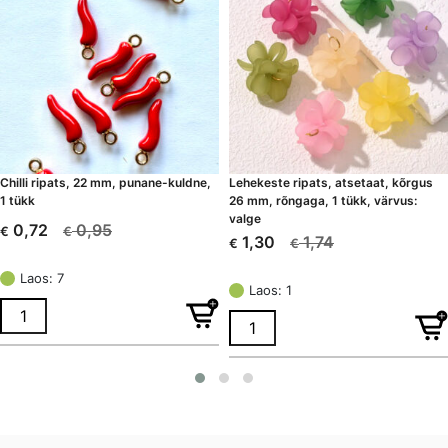
Chilli ripats, 22 mm, punane-kuldne,
Lehekeste ripats, atsetaat, kõrgus
1 tükk
26 mm, rõngaga, 1 tükk, värvus:
valge
0,95
0,72
€
€
Algne
Current
1,74
1,30
€
€
Algne
Current
hind
price
hind
price
Laos: 7
oli:
is:
Laos: 1
oli:
is:
€ 0,95.
€ 0,72.
€ 1,74.
€ 1,30.