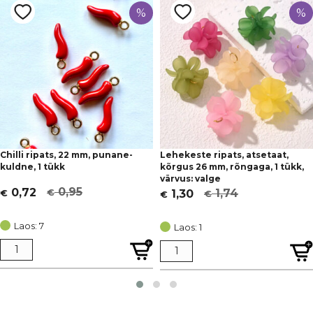
%
%
Chilli ripats, 22 mm, punane-
Lehekeste ripats, atsetaat,
kuldne, 1 tükk
kõrgus 26 mm, rõngaga, 1 tükk,
värvus: valge
0,95
0,72
1,74
1,30
€
€
€
€
Algne
Current
Algne
Current
hind
price
hind
price
Laos: 7
Laos: 1
oli:
is:
oli:
is:
€ 0,95.
€ 0,72.
€ 1,74.
€ 1,30.