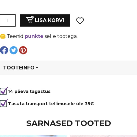
hind
price
oli:
is:
Ripats
LISA KORVI
"Rist",
€ 0,25.
€ 0,19.
10
Teenid
punkte
selle tootega.
x
14
mm,
metall,
mõlemalt
TOOTEINFO
poolt
värviline,
Tootekood
5974
valge
14 päeva tagastus
Värvus
Valge
kogus
Kuju
rist
Tasuta transport tellimusele üle 35€
Materjal
email
SARNASED TOOTED