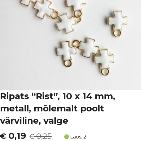
Ripats “Rist”, 10 x 14 mm,
metall, mõlemalt poolt
värviline, valge
Algne
Current
0,19
€
0,25
€
Laos: 2