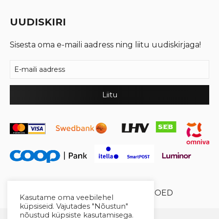
UUDISKIRI
Sisesta oma e-maili aadress ning liitu uudiskirjaga!
© 2026 Cool Crystal OÜ //
XYSUM E-POED
Kasutame oma veebilehel
küpsiseid. Vajutades "Nõustun"
nõustud küpsiste kasutamisega.