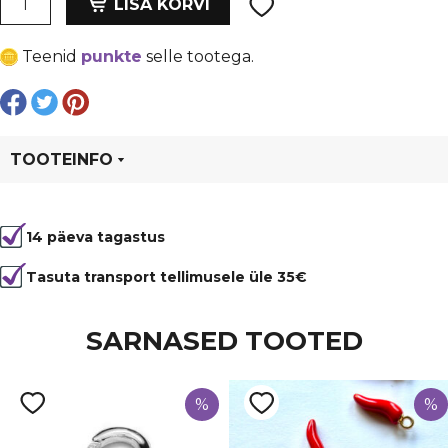
oli:
is:
LISA KORVI
"Istuv
€ 3,69.
€ 2,77.
Buddha",
Teenid
punkte
selle tootega.
21.5x12
mm,
metall
kogus
TOOTEINFO
Tootekood
96915
14 päeva tagastus
Värvus
Hõbedane
Kuju
Om/Hamsa
Tasuta transport tellimusele üle 35€
Materjal
metall
SARNASED TOOTED
%
%