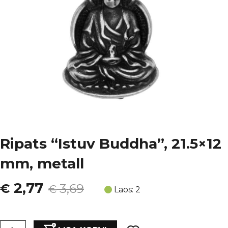
Ripats “Istuv Buddha”, 21.5×12
mm, metall
Algne
Current
2,77
€
3,69
€
Laos: 2
hind
price
Ripats