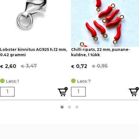
Lobster kinnitus AG925 h.12 mm,
Chilli ripats, 22 mm, punane-
0.42 grammi
kuldne, 1 tükk
3,47
0,95
2,60
0,72
€
€
€
€
Algne
Current
Algne
Current
hind
price
hind
price
Laos: 1
Laos: 7
oli:
is:
oli:
is:
€ 3,47.
€ 2,60.
€ 0,95.
€ 0,72.