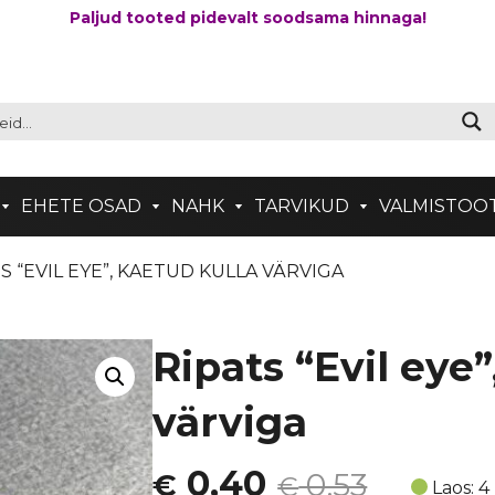
Paljud tooted pidevalt soodsama hinnaga!
EHETE OSAD
NAHK
TARVIKUD
VALMISTOO
TS “EVIL EYE”, KAETUD KULLA VÄRVIGA
Ripats “Evil eye”
värviga
Algne
Current
0,40
0,53
€
€
Laos: 4