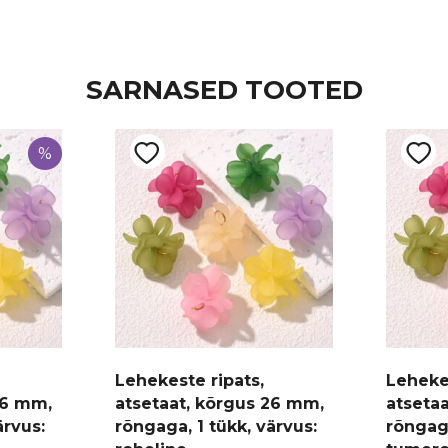
SARNASED TOOTED
%
Lehekeste ripats,
Lehekes
26 mm,
atsetaat, kõrgus 26 mm,
atseta
ärvus:
rõngaga, 1 tükk, värvus:
rõngaga