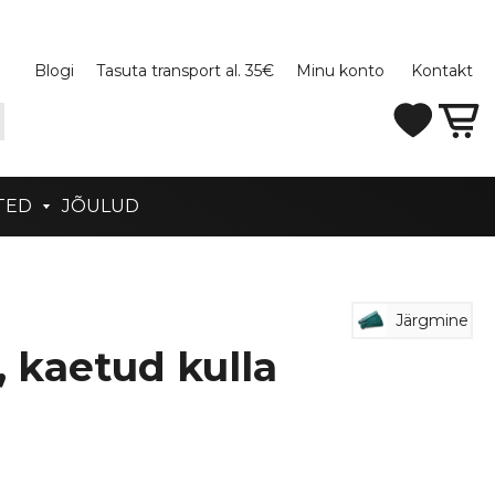
Blogi
Tasuta transport al. 35€
Minu konto
Kontakt
TED
JÕULUD
Järgmine
, kaetud kulla