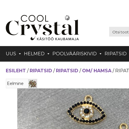
UUS
HELMED
POOLVÄÄRISKIVID
RIPATSID
ESILEHT
/
RIPATSID
/
RIPATSID
/
OM/ HAMSA
/ RIPA
Eelmine