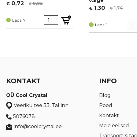
valge
0,72
0,95
€
€
Algne
Current
1,30
1,74
€
€
Algne
Current
hind
price
hind
price
oli:
is:
Laos: 7
oli:
is:
Laos: 1
€ 0,95.
€ 0,72.
€ 1,74.
€ 1,30.
KONTAKT
INFO
OÜ Cool Crystal
Blogi
Pood
Veeriku tee 33, Tallinn
Kontakt
5076078
Meie eelised
info@coolcrystal.ee
Transport & ta