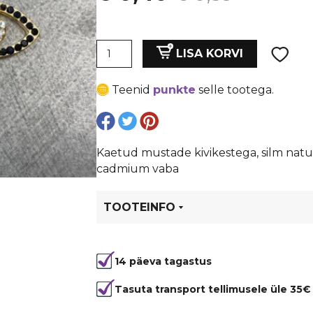
hind
price
Ripats
oli:
is:
LISA KORVI
"Evil
eye",
€ 0,53.
€ 0,40.
Teenid
punkte
selle tootega.
kaetud
kulla
värviga
kogus
Kaetud mustade kivikestega, silm nat
cadmium vaba
TOOTEINFO
Tootekood
99947
14 päeva tagastus
Värvus
Kuldne, Mu
Kuju
Om/Hamsa
Tasuta transport tellimusele üle 35€
Materjal
metall