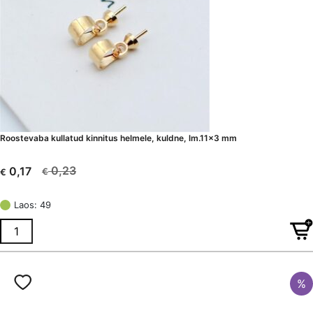
Roostevaba kullatud kinnitus helmele, kuldne, lm.11×3 mm
0,23
0,17
€
€
Algne
Current
hind
price
Laos: 49
oli:
is:
€ 0,23.
€ 0,17.
%