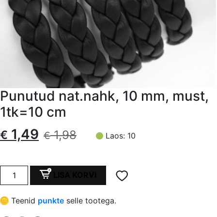
Punutud nat.nahk, 10 mm, must,
1tk=10 cm
Algne
Current
1,49
€
1,98
€
Laos: 10
hind
price
oli:
is:
Punutud
LISA KORVI
nat.nahk,
€ 1,98.
€ 1,49.
10
Teenid
punkte
selle tootega.
mm,