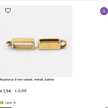
%
Kaunistus 9 mm nahale, metall, kuldne
2,06
1,54
€
€
Algne
Current
hind
price
Laos: 8
oli:
is: