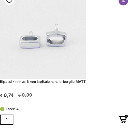
%
Ripatsi kinnitus 6 mm lapikule nahale-korgile;MATT
0,99
0,74
€
€
Algne
Current
hind
price
Laos: 4
oli:
is:
€ 0,99.
€ 0,74.