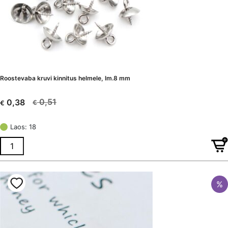
Roostevaba kruvi kinnitus helmele, lm.8 mm
0,51
0,38
€
€
Algne
Current
hind
price
Laos: 18
oli:
is:
€ 0,51.
€ 0,38.
%