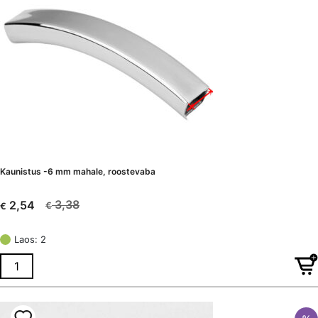
Kaunistus -6 mm mahale, roostevaba
3,38
2,54
€
€
Algne
Current
hind
price
Laos: 2
oli:
is:
€ 3,38.
€ 2,54.