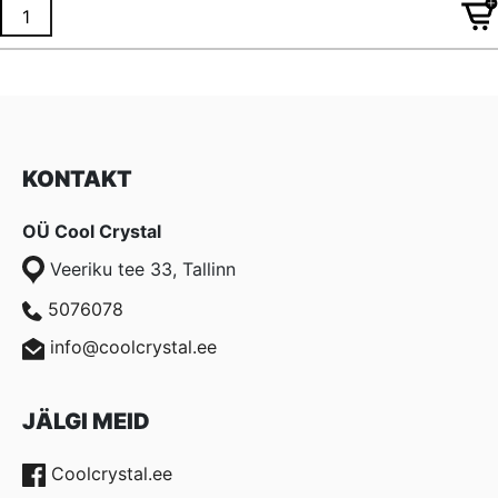
€ 2,06.
€ 1,54.
KONTAKT
OÜ Cool Crystal
Veeriku tee 33, Tallinn
5076078
info@coolcrystal.ee
JÄLGI MEID
Coolcrystal.ee