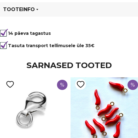
TOOTEINFO
Tootekood
99914
14 päeva tagastus
Värvus
Kuldne
Laius
10 mm
Tasuta transport tellimusele üle 35€
SARNASED TOOTED
%
%