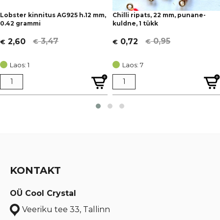
Lobster kinnitus AG925 h.12 mm,
Chilli ripats, 22 mm, punane-
0.42 grammi
kuldne, 1 tükk
3,47
0,95
2,60
0,72
€
€
€
€
Algne
Current
Algne
Current
hind
price
hind
price
Laos: 1
Laos: 7
oli:
is:
oli:
is:
€ 3,47.
€ 2,60.
€ 0,95.
€ 0,72.
KONTAKT
OÜ Cool Crystal
Veeriku tee 33, Tallinn