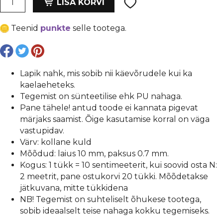
oli:
is:
LISA KORVI
nahk,
€ 0,22.
€ 0,17.
kollane
Teenid
punkte
selle tootega.
kuld,
laius
10
mm,
Lapik nahk, mis sobib nii käevõrudele kui ka
1tk=10
kaelaeheteks.
cm
Tegemist on sünteetilise ehk PU nahaga.
kogus
Pane tähele! antud toode ei kannata pigevat
märjaks saamist. Õige kasutamise korral on väga
vastupidav.
Värv: kollane kuld
Mõõdud: laius 10 mm, paksus 0.7 mm.
Kogus: 1 tükk = 10 sentimeeterit, kui soovid osta N:
2 meetrit, pane ostukorvi 20 tükki. Mõõdetakse
jätkuvana, mitte tükkidena
NB! Tegemist on suhteliselt õhukese tootega,
sobib ideaalselt teise nahaga kokku tegemiseks.