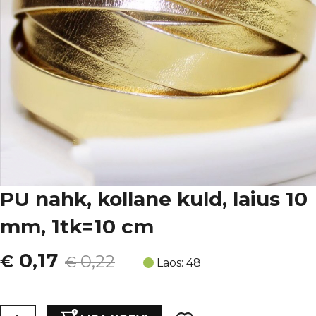
PU nahk, kollane kuld, laius 10
mm, 1tk=10 cm
Algne
Current
0,17
€
0,22
€
Laos: 48
hind
price
PU