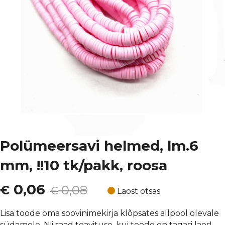
Polümeersavi helmed, lm.6
mm, !!10 tk/pakk, roosa
Algne
Current
0,06
€
0,08
€
Laost otsas
hind
price
Lisa toode oma soovinimekirja klõpsates allpool olevale
südamele. Nii saad teavituse, kui toode on tagasi laos!