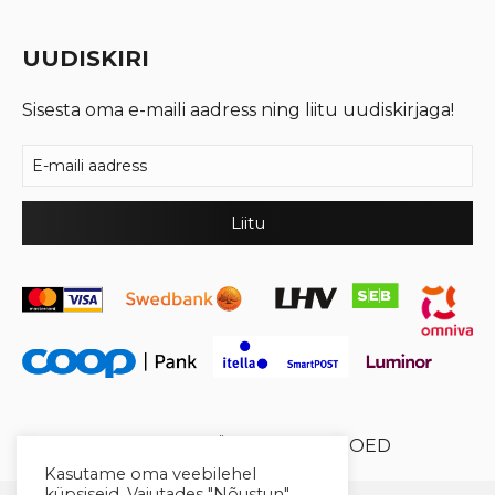
UUDISKIRI
Sisesta oma e-maili aadress ning liitu uudiskirjaga!
© 2026 Cool Crystal OÜ //
XYSUM E-POED
Kasutame oma veebilehel
küpsiseid. Vajutades "Nõustun"