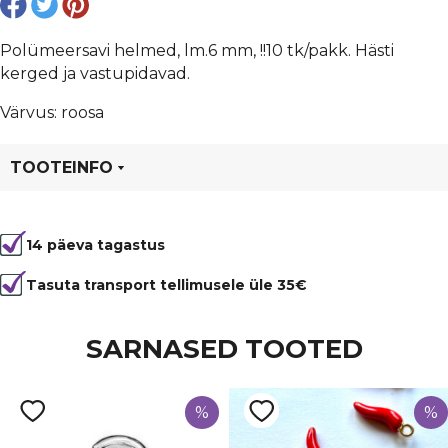
Polümeersavi helmed, lm.6 mm, !!10 tk/pakk. Hästi
kerged ja vastupidavad.
Värvus: roosa
TOOTEINFO
Tootekood
80592
14 päeva tagastus
Värvus
Roosa
Kuju
ümmargune
Tasuta transport tellimusele üle 35€
SARNASED TOOTED
%
%