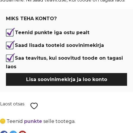
oli:
is:
€ 0,08.
€ 0,06.
MIKS TEHA KONTO?
Teenid punkte iga ostu pealt
Saad lisada tooteid soovinimekirja
Saa teavitus, kui soovitud toode on tagasi
laos
Lisa soovinimekirja ja loo konto
Laost otsas
Teenid
punkte
selle tootega.