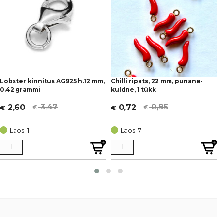
Lobster kinnitus AG925 h.12 mm,
Chilli ripats, 22 mm, punane-
0.42 grammi
kuldne, 1 tükk
3,47
0,95
2,60
0,72
€
€
€
€
Algne
Current
Algne
Current
hind
price
hind
price
Laos: 1
Laos: 7
oli:
is:
oli:
is:
€ 3,47.
€ 2,60.
€ 0,95.
€ 0,72.