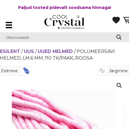
Paljud tooted pidevalt soodsama hinnaga!
ESILEHT
/
UUS
/
UUED HELMED
/ POLÜMEERSAVI
HELMED, LM.6 MM, !!10 TK/PAKK, ROOSA
Eelmine
Järgmine