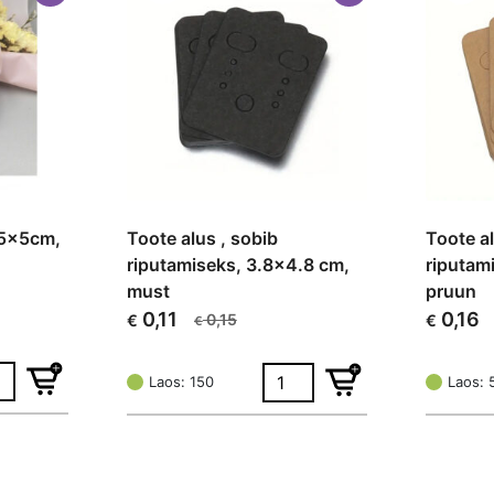
6.5x5cm,
Toote alus , sobib
Toote al
e
riputamiseks, 3.8×4.8 cm,
riputam
must
pruun
0,11
0,16
0,15
€
€
€
Algne
Current
Algne
Current
hind
price
hind
price
oli:
is:
oli:
is:
Laos: 150
Laos: 
€ 0,15.
€ 0,11.
€ 0,21.
€ 0,16.