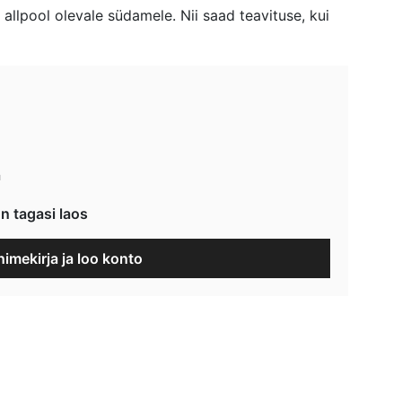
allpool olevale südamele. Nii saad teavituse, kui
a
n tagasi laos
nimekirja ja loo konto