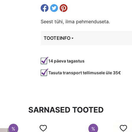
Seest tühi, ilma pehmenduseta.
TOOTEINFO
Tootekood
96074
14 päeva tagastus
Tasuta transport tellimusele üle 35€
SARNASED TOOTED
%
%