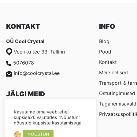
KONTAKT
INFO
OÜ Cool Crystal
Blogi
Veeriku tee 33, Tallinn
Pood
Kontakt
5076078
Meie eelised
info@coolcrystal.ee
Transport & tar
JÄLGI MEID
Ostutingimused
Taganemisavald
Coolcrystal.ee
Kasutame oma veebilehel
Privaatsuspoliiti
küpsiseid. Vajutades "Nõustun"
@coolcrystal.ee
nõustud küpsiste kasutamisega.
NÕUSTUN