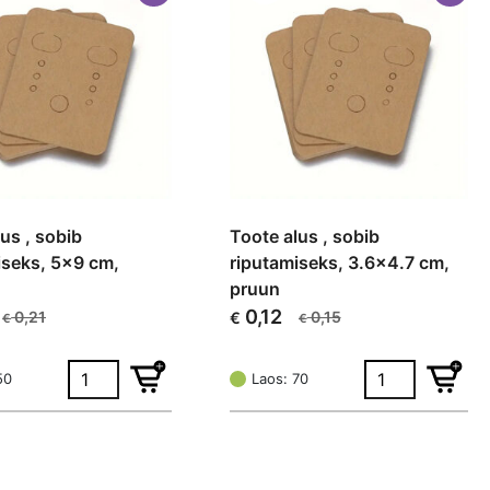
us , sobib
Toote alus , sobib
iseks, 5×9 cm,
riputamiseks, 3.6×4.7 cm,
pruun
0,12
0,21
0,15
€
€
€
Algne
Current
hind
price
oli:
is:
50
Laos: 70
€ 0,15.
€ 0,12.