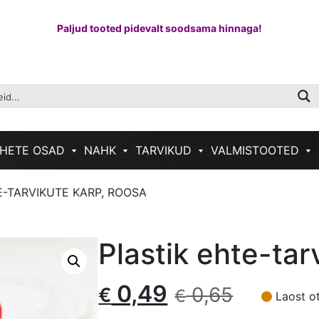
Paljud tooted pidevalt soodsama hinnaga!
HETE OSAD
NAHK
TARVIKUD
VALMISTOOTED
E-TARVIKUTE KARP, ROOSA
Plastik ehte-tar
Algne
Current
0,49
0,65
€
€
Laost o