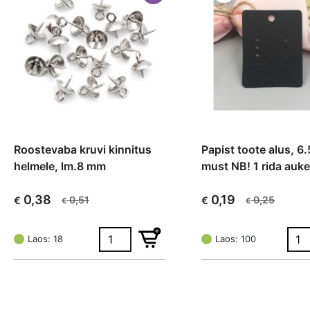
Roostevaba kruvi kinnitus
Papist toote alus, 
helmele, lm.8 mm
must NB! 1 rida auk
0,38
0,19
0,51
0,25
€
€
€
€
Algne
Current
Algne
Current
hind
price
hind
price
oli:
is:
oli:
is:
Laos: 18
Laos: 100
€ 0,51.
€ 0,38.
€ 0,25.
€ 0,19.