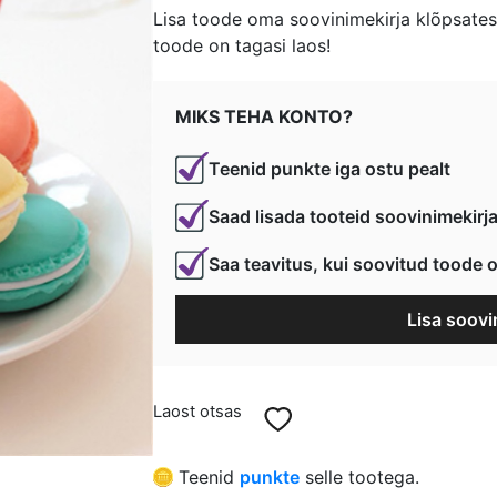
hind
price
Lisa toode oma soovinimekirja klõpsates 
toode on tagasi laos!
oli:
is:
€ 0,65.
€ 0,49.
MIKS TEHA KONTO?
Teenid punkte iga ostu pealt
Saad lisada tooteid soovinimekirj
Saa teavitus, kui soovitud toode o
Lisa soovi
Laost otsas
Teenid
punkte
selle tootega.