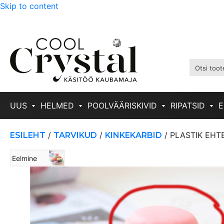
Skip to content
UUS
HELMED
POOLVÄÄRISKIVID
RIPATSID
E
/
/
/ PLASTIK EHT
ESILEHT
TARVIKUD
KINKEKARBID
Eelmine