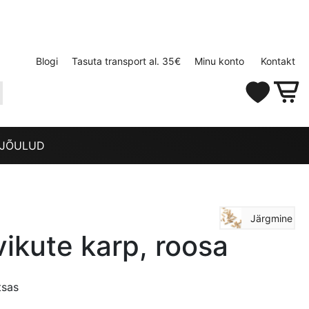
Blogi
Tasuta transport al. 35€
Minu konto
Kontakt
JÕULUD
Järgmine
vikute karp, roosa
tsas