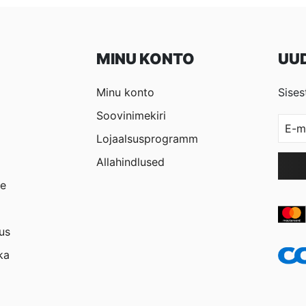
MINU KONTO
UUD
Minu konto
Sises
Soovinimekiri
Lojaalsusprogramm
Allahindlused
ne
us
ka