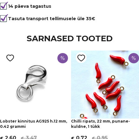
14 päeva tagastus
Värvus
Roheline
Kuju
lapik, ümmargune
Tasuta transport tellimusele üle 35€
Läbimõõt
10 mm
SARNASED TOOTED
Tüüp
Jaspis
%
%
Lobster kinnitus AG925 h.12 mm,
Chilli ripats, 22 mm, punane-
0.42 grammi
kuldne, 1 tükk
3,47
0,95
2,60
0,72
€
€
€
€