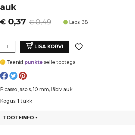
auk
Algne
Current
0,37
€
0,49
€
Laos: 38
hind
price
oli:
is:
Picasso
LISA KORVI
jaspis,
€ 0,49.
€ 0,37.
10
Teenid
punkte
selle tootega.
mm,
läbiv
auk
kogus
Picasso jaspis, 10 mm, läbiv auk
Kogus: 1 tükk
TOOTEINFO
Tootekood
82087