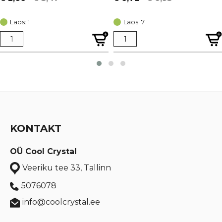
Algne
Current
Algne
Current
hind
price
hind
price
Laos: 1
Laos: 7
oli:
is:
oli:
is:
€ 3,47.
€ 2,60.
€ 0,95.
€ 0,72.
KONTAKT
OÜ Cool Crystal
Veeriku tee 33, Tallinn
5076078
info@coolcrystal.ee