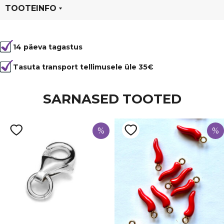
TOOTEINFO
Tootekood
80575
14 päeva tagastus
Värvus
Pruun
Kuju
ümmargune
Tasuta transport tellimusele üle 35€
Läbimõõt
6 mm
SARNASED TOOTED
Tüüp
Päikesekivi ehk liivakivi
%
%