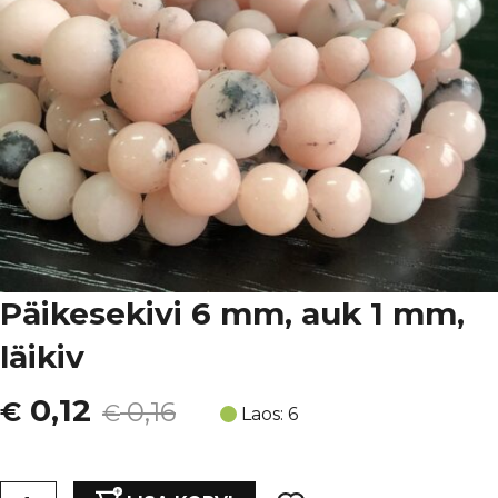
Päikesekivi 6 mm, auk 1 mm,
läikiv
Algne
Current
0,12
€
0,16
€
Laos: 6
hind
price
Päikesekivi