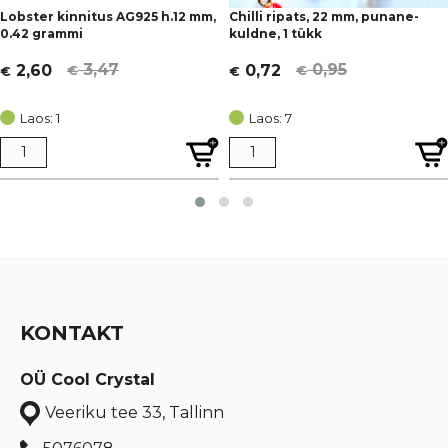
Lobster kinnitus AG925 h.12 mm,
Chilli ripats, 22 mm, punane-
0.42 grammi
kuldne, 1 tükk
3,47
0,95
2,60
0,72
€
€
€
€
Algne
Current
Algne
Current
hind
price
hind
price
Laos: 1
Laos: 7
oli:
is:
oli:
is:
€ 3,47.
€ 2,60.
€ 0,95.
€ 0,72.
KONTAKT
OÜ Cool Crystal
Veeriku tee 33, Tallinn