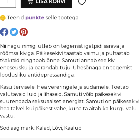
oli:
is:
LISA KORVI
6
€ 0,16.
€ 0,12.
mm,
Teenid
punkte
selle tootega.
auk
1
mm,
läikiv
Nii nagu nimigi ütleb on tegemist igatpidi särava ja
kogus
rõõmsa kiviga. Päikesekivi taastab vaimu ja puhastab
tšakraid ning toob õnne. Samuti annab see kivi
eneseusku ja parandab tuju. Ühesõnaga on tegemist
loodusliku antidepressandiga.
Kasu tervisele: Hea vereringele ja südamele. Toetab
valutavaid luid ja lihaseid. Samuti võib päikesekivi
suurendada seksuaalset energiat. Samuti on päikesekivi
hea talvel kui päikest vähe, kuna ta aitab ka kurguvalu
vastu.
Sodiaagimärk: Kalad, Lõvi, Kaalud