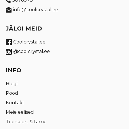
5076078
info@coolcrystal.ee
JÄLGI MEID
Coolcrystal.ee
@coolcrystal.ee
INFO
Blogi
Pood
Kontakt
Meie eelised
Transport & tarne