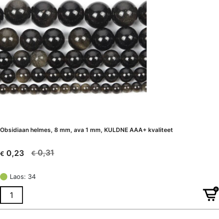
Obsidiaan helmes, 8 mm, ava 1 mm, KULDNE AAA+ kvaliteet
0,31
0,23
€
€
Algne
Current
hind
price
Laos: 34
oli:
is:
€ 0,31.
€ 0,23.