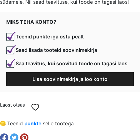
südamele. Nii saad teavituse, kui toode on tagasi laos!
oli:
is:
€ 0,35.
€ 0,26.
MIKS TEHA KONTO?
Teenid punkte iga ostu pealt
Saad lisada tooteid soovinimekirja
Saa teavitus, kui soovitud toode on tagasi laos
Lisa soovinimekirja ja loo konto
Laost otsas
Teenid
punkte
selle tootega.