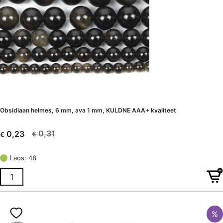
Obsidiaan helmes, 6 mm, ava 1 mm, KULDNE AAA+ kvaliteet
0,31
0,23
€
€
Algne
Current
hind
price
Laos: 48
oli:
is:
€ 0,31.
€ 0,23.
%