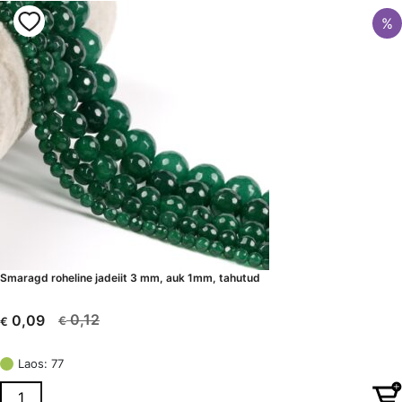
%
Smaragd roheline jadeiit 3 mm, auk 1mm, tahutud
0,12
0,09
€
€
Algne
Current
hind
price
Laos: 77
oli:
is:
€ 0,12.
€ 0,09.