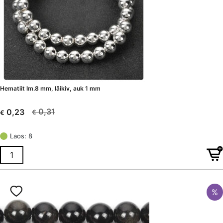
Hematiit lm.8 mm, läikiv, auk 1 mm
0,31
0,23
€
€
Algne
Current
hind
price
Laos: 8
oli:
is:
€ 0,31.
€ 0,23.
%