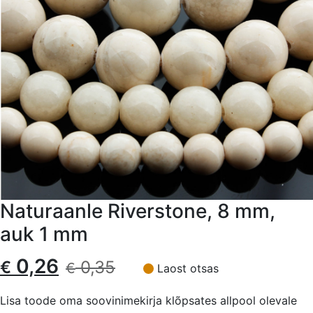
Naturaanle Riverstone, 8 mm,
auk 1 mm
Algne
Current
0,26
€
0,35
€
Laost otsas
hind
price
Lisa toode oma soovinimekirja klõpsates allpool olevale