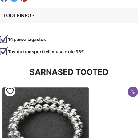
TOOTEINFO
Tootekood
20770
14 päeva tagastus
Värvus
Beež
Tasuta transport tellimusele üle 35€
Kuju
ümmargune
Läbimõõt
8 mm
SARNASED TOOTED
Tüüp
Erinevad p/v-kivid
%