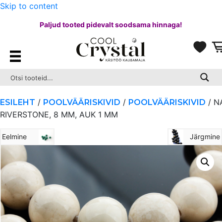
Skip to content
Paljud tooted pidevalt soodsama hinnaga!
/
/
/ N
ESILEHT
POOLVÄÄRISKIVID
POOLVÄÄRISKIVID
RIVERSTONE, 8 MM, AUK 1 MM
Eelmine
Järgmine