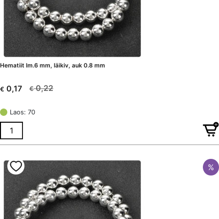
Hematiit lm.6 mm, läikiv, auk 0.8 mm
0,22
0,17
€
€
Algne
Current
hind
price
Laos: 70
oli:
is:
€ 0,22.
€ 0,17.
%