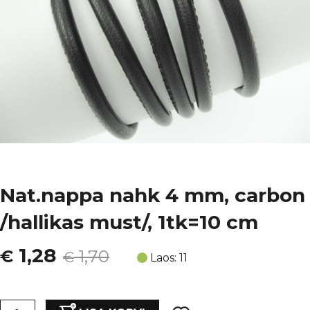
Nat.nappa nahk 4 mm, carbon
/hallikas must/, 1tk=10 cm
Algne
Current
1,28
€
1,70
€
Laos: 11
hind
price
Nat.nappa