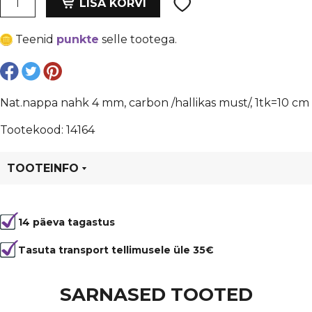
oli:
is:
LISA KORVI
nahk
€ 1,70.
€ 1,28.
4
Teenid
punkte
selle tootega.
mm,
carbon
/hallikas
must/,
Nat.nappa nahk 4 mm, carbon /hallikas must/, 1tk=10 cm
1tk=10
cm
Tootekood: 14164
kogus
TOOTEINFO
Tootekood
14164
14 päeva tagastus
Värvus
Hall, Must
Laius
4 mm
Tasuta transport tellimusele üle 35€
Tüüp
Veisenahk
SARNASED TOOTED