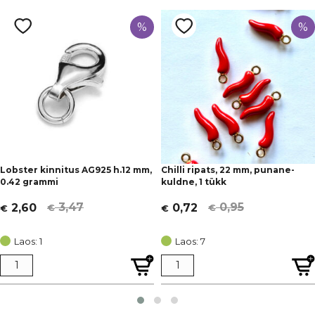
%
%
Lobster kinnitus AG925 h.12 mm,
Chilli ripats, 22 mm, punane-
0.42 grammi
kuldne, 1 tükk
3,47
0,95
2,60
0,72
€
€
€
€
Algne
Current
Algne
Current
hind
price
hind
price
Laos: 1
Laos: 7
oli:
is:
oli:
is:
€ 3,47.
€ 2,60.
€ 0,95.
€ 0,72.