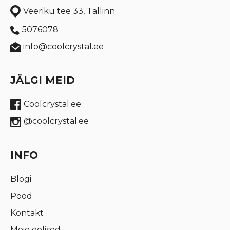
Veeriku tee 33, Tallinn
5076078
info@coolcrystal.ee
JÄLGI MEID
Coolcrystal.ee
@coolcrystal.ee
INFO
Blogi
Pood
Kontakt
Meie eelised