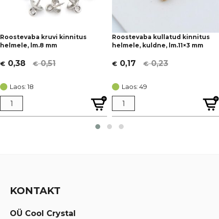
Roostevaba kruvi kinnitus
Roostevaba kullatud kinnitus
helmele, lm.8 mm
helmele, kuldne, lm.11×3 mm
0,51
0,23
0,38
0,17
€
€
€
€
Algne
Current
Algne
Current
hind
price
hind
price
Laos: 18
Laos: 49
oli:
is:
oli:
is:
€ 0,51.
€ 0,38.
€ 0,23.
€ 0,17.
KONTAKT
OÜ Cool Crystal