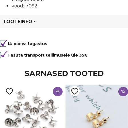
kood:17092
TOOTEINFO
Tootekood
17092
14 päeva tagastus
Värvus
Kuldne
Laius
10 mm
Tasuta transport tellimusele üle 35€
Tüüp
Veisenahk
SARNASED TOOTED
%
%