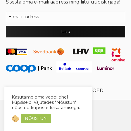
Sisesta oma e-maili aadress ning liitu uudiskirjaga!
© 2026 Cool Crystal OÜ //
XYSUM E-POED
Kasutame oma veebilehel
küpsiseid. Vajutades "Nõustun"
nõustud küpsiste kasutamisega.
NÕUSTUN