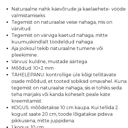
kogus
Naturaalne nahk käevõrude ja kaelaehete- vööde
valmistamiseks
Tegemist on naturaalse veise nahaga, mis on
värvitud.
Tegemist on värviga kaetud nahaga, mitte
kuumuskindlalt töödeldud nahaga.
Aja jooksul tekib naturaalne tumene või
pleekimine.
Värvus: kuldne, mustade äärtega
Mõõdud: 10×2 mm
TÄHELEPANU: kontrollige üle kõigi tellitavate
osade mõõdud, et tooted sobiksid omavahel. Kuna
tegemist on naturaalse nahaga, siis ei tohiks seda
teha märjaks või kanda koheselt peale käte
kreemitamist.
KOGUS: mõõdetakse 10 cm kaupa. Kui tellida 2
kogust saate 20 cm, toode lõigatakse pideva
pikkusena, mitte juppidena.
1 kogus: 10 cm