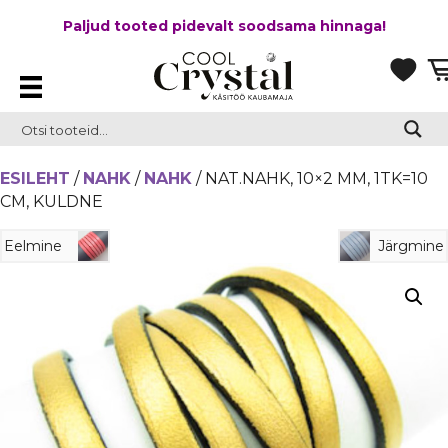
Paljud tooted pidevalt soodsama hinnaga!
ESILEHT
/
NAHK
/
NAHK
/ NAT.NAHK, 10×2 MM, 1TK=10
CM, KULDNE
Eelmine
Järgmine