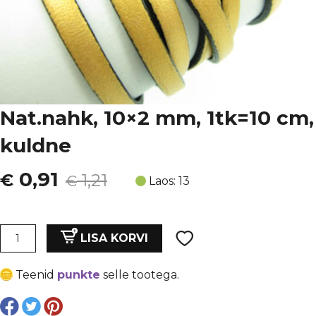
Nat.nahk, 10×2 mm, 1tk=10 cm,
kuldne
Algne
Current
0,91
€
1,21
€
Laos: 13
hind
price
oli:
is:
Nat.nahk,
LISA KORVI
10x2
€ 1,21.
€ 0,91.
mm,
Teenid
punkte
selle tootega.
1tk=10
cm,
kuldne